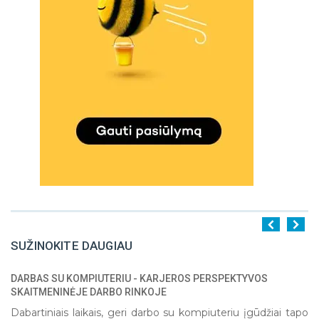
SUŽINOKITE DAUGIAU
DARBAS SU KOMPIUTERIU - KARJEROS PERSPEKTYVOS
1
2
3
4
5
SKAITMENINĖJE DARBO RINKOJE
Dabartiniais laikais, geri darbo su kompiuteriu įgūdžiai tapo