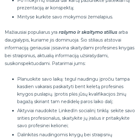
Po mokymų visada dar kartą pažiūrėkite pateikiamą
prezentaciją ar konspektą;
Mintyse kurkite savo mokymosi žemėlapius.
Mažiausiai populiarus yra
rašymo ir skaitymo stilius
arba
daugialypis, kuriame jis dominuoja. Šio stiliaus atstovai
informaciją geriausiai įsisavina skaitydami profesines knygas
bei straipsnius, aktualią informaciją užsirašydami,
susikonspektuodami. Patarimai jums:
Planuokite savo laiką: tegul naudingu įpročiu tampa
kasdien vakarais paskaityti bent keletą profesinės
knygos puslapių. Įprotis plės jūsų kvalifikacijos žinių
bagažą skiriant tam nedidelę paros laiko dalį;
Aktyviai naudokite LinkedIn socialinį tinklą: sekite savo
srities profesionalus, skaitykite jų įrašus ir pritaikykite
savo profesinei kelionei;
Dalinkitės naudingomis knygų bei straipsnių