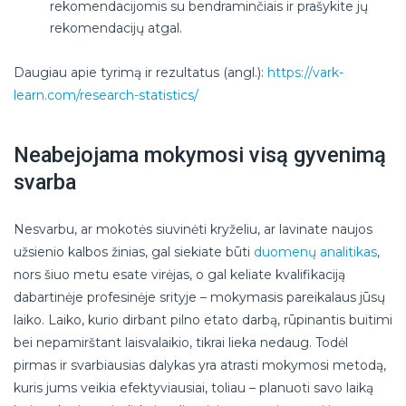
rekomendacijomis su bendraminčiais ir prašykite jų
rekomendacijų atgal.
Daugiau apie tyrimą ir rezultatus (angl.):
https://vark-
learn.com/research-statistics/
Neabejojama mokymosi visą gyvenimą
svarba
Nesvarbu, ar mokotės siuvinėti kryželiu, ar lavinate naujos
užsienio kalbos žinias, gal siekiate būti
duomenų analitikas
,
nors šiuo metu esate virėjas, o gal keliate kvalifikaciją
dabartinėje profesinėje srityje – mokymasis pareikalaus jūsų
laiko. Laiko, kurio dirbant pilno etato darbą, rūpinantis buitimi
bei nepamirštant laisvalaikio, tikrai lieka nedaug. Todėl
pirmas ir svarbiausias dalykas yra atrasti mokymosi metodą,
kuris jums veikia efektyviausiai, toliau – planuoti savo laiką