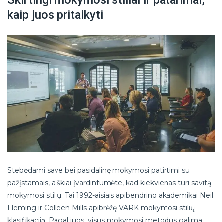
Skirtingi mokymosi stiliai ir patarimai,
kaip juos pritaikyti
Stebėdami save bei pasidalinę mokymosi patirtimi su
pažįstamais, aiškiai įvardintumėte, kad kiekvienas turi savitą
mokymosi stilių. Tai 1992-aisiais apibendrino akademikai Neil
Fleming ir Colleen Mills apibrėžę VARK mokymosi stilių
klasifikaciją. Pagal juos, visus mokymosi metodus galima