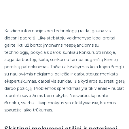
Kasdien informacijos bei technologijų raida įgauna vis
didesnį pagreitį. Likę stebėtojų vaidmenyse labai greitai
galite likti už borto: įmonėms nespėjančioms su
technologijų pokyčiais darosi sunkiau konkuruoti rinkoje,
auga darbuotojų kaita, sunkumu tampa augančių klientų
poreikių patenkinimas. Tačiau atsisakymas koja kojon žengti
su naujovėmis neigiamai paliečia ir darbuotojus: menksta
ekspertiškumas, darosi vis sunkiau išlaikyti arba susirasti gerą
darbo poziciją. Problemos sprendimas yra tik vienas – nuolat
tobulinti savo žinias bei mokytis. Nesvarbu, ką norite
išmokti, svarbu – kaip mokytis yra efektyviausia, kai mus
spaudžia laiko trūkumas.