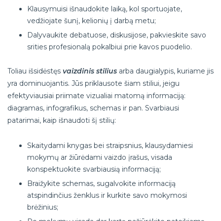
Klausymuisi išnaudokite laiką, kol sportuojate,
vedžiojate šunį, kelionių į darbą metu;
Dalyvaukite debatuose, diskusijose, pakvieskite savo
srities profesionalą pokalbiui prie kavos puodelio.
Toliau išsidėstęs
vaizdinis stilius
arba daugialypis, kuriame jis
yra dominuojantis. Jūs priklausote šiam stiliui, jeigu
efektyviausiai priimate vizualiai matomą informaciją:
diagramas, infografikus, schemas ir pan. Svarbiausi
patarimai, kaip išnaudoti šį stilių:
Skaitydami knygas bei straipsnius, klausydamiesi
mokymų ar žiūrėdami vaizdo įrašus, visada
konspektuokite svarbiausią informaciją;
Braižykite schemas, sugalvokite informaciją
atspindinčius ženklus ir kurkite savo mokymosi
brėžinius;