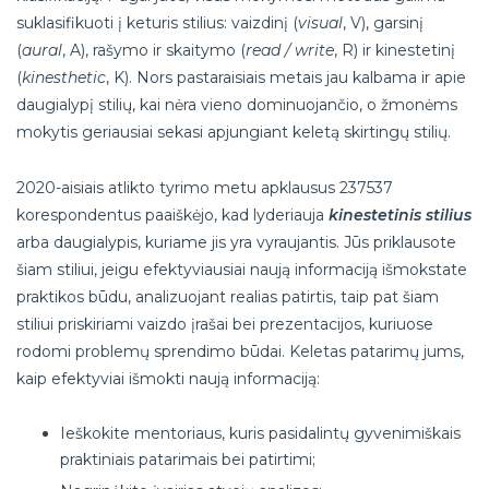
suklasifikuoti į keturis stilius: vaizdinį (
visual
, V), garsinį
(
aural
, A), rašymo ir skaitymo (
read / write
, R) ir kinestetinį
(
kinesthetic
, K). Nors pastaraisiais metais jau kalbama ir apie
daugialypį stilių, kai nėra vieno dominuojančio, o žmonėms
mokytis geriausiai sekasi apjungiant keletą skirtingų stilių.
2020-aisiais atlikto tyrimo metu apklausus 237537
korespondentus paaiškėjo, kad lyderiauja
kinestetinis stilius
arba daugialypis, kuriame jis yra vyraujantis. Jūs priklausote
šiam stiliui, jeigu efektyviausiai naują informaciją išmokstate
praktikos būdu, analizuojant realias patirtis, taip pat šiam
stiliui priskiriami vaizdo įrašai bei prezentacijos, kuriuose
rodomi problemų sprendimo būdai. Keletas patarimų jums,
kaip efektyviai išmokti naują informaciją:
Ieškokite mentoriaus, kuris pasidalintų gyvenimiškais
praktiniais patarimais bei patirtimi;