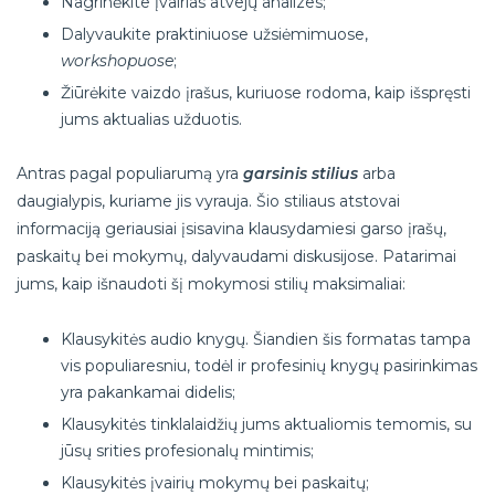
Nagrinėkite įvairias atvejų analizes;
Dalyvaukite praktiniuose užsiėmimuose,
workshopuose
;
Žiūrėkite vaizdo įrašus, kuriuose rodoma, kaip išspręsti
jums aktualias užduotis.
Antras pagal populiarumą yra
garsinis stilius
arba
daugialypis, kuriame jis vyrauja. Šio stiliaus atstovai
informaciją geriausiai įsisavina klausydamiesi garso įrašų,
paskaitų bei mokymų, dalyvaudami diskusijose. Patarimai
jums, kaip išnaudoti šį mokymosi stilių maksimaliai:
Klausykitės audio knygų. Šiandien šis formatas tampa
vis populiaresniu, todėl ir profesinių knygų pasirinkimas
yra pakankamai didelis;
Klausykitės tinklalaidžių jums aktualiomis temomis, su
jūsų srities profesionalų mintimis;
Klausykitės įvairių mokymų bei paskaitų;