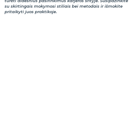
turėti didesnius pasirinkimus karjeros srityje. Susipažinkite
su skirtingais mokymosi stiliais bei metodais ir išmokite
pritaikyti juos praktikoje.