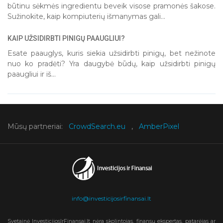
būtinu sėkmės ingredientu beveik visose pramonės šakose.
Sužinokite, kaip kompiuterių išmanymas gali...
KAIP UŽSIDIRBTI PINIGŲ PAAUGLIUI?
Esate paauglys, kuris siekia užsidirbti pinigų, bet nežinote
nuo ko pradėti? Yra daugybė būdų, kaip užsidirbti pinigų
paaugliui ir iš...
Mūsų partneriai:
CrowdSearch.eu
,
AmberPixel
info@investicijosirfinansai.lt
Svetainė InvesticijosIrFinansai.lt nėra skolintojas, finansų ekspertas, patarėjas ar