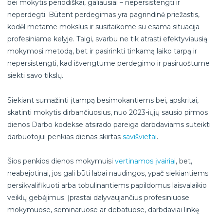
bei mokytis periodiškai, galiausiai – nepersistengti ir
neperdegti. Būtent perdegimas yra pagrindinė priežastis,
kodėl metame mokslus ir susitaikome su esama situacija
profesiniame kelyje. Taigi, svarbu ne tik atrasti efektyviausią
mokymosi metodą, bet ir pasirinkti tinkamą laiko tarpą ir
nepersistengti, kad išvengtume perdegimo ir pasiruoštume
siekti savo tikslų.
Siekiant sumažinti įtampą besimokantiems bei, apskritai,
skatinti mokytis dirbančiuosius, nuo 2023-iųjų sausio pirmos
dienos Darbo kodekse atsirado pareiga darbdaviams suteikti
darbuotojui penkias dienas skirtas
savišvietai
.
Šios penkios dienos mokymuisi
vertinamos įvairiai
, bet,
neabejotinai, jos gali būti labai naudingos, ypač siekiantiems
persikvalifikuoti arba tobulinantiems papildomus laisvalaikio
veiklų gebėjimus. Įprastai dalyvaujančius profesiniuose
mokymuose, seminaruose ar debatuose, darbdaviai linkę