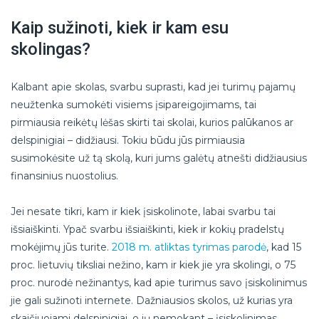
Kaip sužinoti, kiek ir kam esu
skolingas?
Kalbant apie skolas, svarbu suprasti, kad jei turimų pajamų
neužtenka sumokėti visiems įsipareigojimams, tai
pirmiausia reikėtų lėšas skirti tai skolai, kurios palūkanos ar
delspinigiai – didžiausi. Tokiu būdu jūs pirmiausia
susimokėsite už tą skolą, kuri jums galėtų atnešti didžiausius
finansinius nuostolius.
Jei nesate tikri, kam ir kiek įsiskolinote, labai svarbu tai
išsiaiškinti. Ypač svarbu išsiaiškinti, kiek ir kokių pradelstų
mokėjimų jūs turite.
2018 m. atliktas tyrimas parodė
, kad 15
proc. lietuvių tiksliai nežino, kam ir kiek jie yra skolingi, o 75
proc. nurodė nežinantys, kad apie turimus savo įsiskolinimus
jie gali sužinoti internete. Dažniausios skolos, už kurias yra
skaičiuojami delspinigiai, o jų nemokant – įsiskolinimas