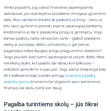
Tenka pripažinti, jog įvairūs finansiniai įsipareigojimai,
dažniausiai, yra neatsiejama šiuolaikinio žmogaus gyvenimo
dalis. Nuo vartojimo kredito iki paskolos už butą – vienu ar
kitu savo gyvenimo periodu esame įsipareigoję bankams,
kreditoriams ar dar ir pasiskolinę pinigų iš giminaičių. Visgi
kartais paskolų našta tampa per sunki – galbūt praradote
darbą ar sumažėjo darbo užmokestis, o gal šeimai
pagausėjus reikia daugiau pinigų pragyvenimo išlaidoms?
Jeigu jaučiate, kad turimi įsipareigojimai yra per dideli, tikrai
nereikėtų laukti, kol padėtis dar labiau komplikuosis –
ieškokite sprendimo tuojau pat. Taigi, šiame straipsnyje kaip
tik ir kalbėsime kaip suteikti pirmąją
finansinę pagalbą
įsiskolinusiems
žmonėms bei atgaivinti savo asmeninius
finansus, kai skolų turite per daug.
Pagalba turintiems skolų – jūs tikrai