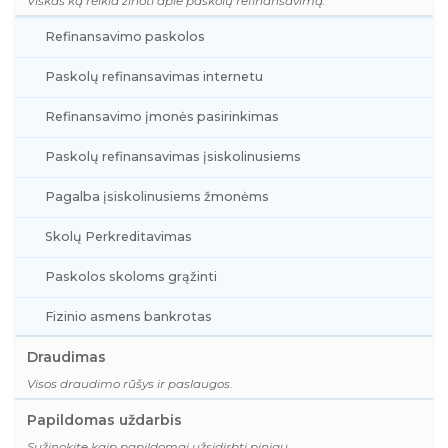
Viskas ką reikia žinoti apie paskolų refinansavimą.
Refinansavimo paskolos
Paskolų refinansavimas internetu
Refinansavimo įmonės pasirinkimas
Paskolų refinansavimas įsiskolinusiems
Pagalba įsiskolinusiems žmonėms
Skolų Perkreditavimas
Paskolos skoloms grąžinti
Fizinio asmens bankrotas
Draudimas
Visos draudimo rūšys ir paslaugos.
Papildomas uždarbis
Sužinokite kaip papildomai užsidirbti pinigų.