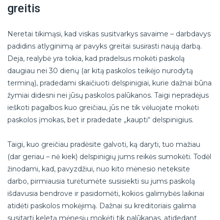
greitis
Neretai tikimąsi, kad viskas susitvarkys savaime – darbdavys
padidins atlyginimą ar pavyks greitai susirasti naują darbą.
Deja, realybė yra tokia, kad pradelsus mokėti paskolą
daugiau nei 30 dienų (ar kitą paskolos teikėjo nurodytą
terminą), pradedami skaičiuoti delspinigiai, kurie dažnai būna
žymiai didesni nei jūsų paskolos palūkanos. Taigi nepradėjus
ieškoti pagalbos kuo greičiau, jūs ne tik vėluojate mokėti
paskolos įmokas, bet ir pradedate „kaupti“ delspinigius.
Taigi, kuo greičiau pradėsite galvoti, ką daryti, tuo mažiau
(dar geriau – nė kiek) delspinigių jums reikės sumokėti. Todėl
žinodami, kad, pavyzdžiui, nuo kito mėnesio neteksite
darbo, pirmiausia turėtumėte susisiekti su jums paskolą
išdavusia bendrove ir pasidomėti, kokios galimybės laikinai
atidėti paskolos mokėjimą. Dažnai su kreditoriais galima
susitarti keletą mėnesių mokėti tik palūkanas, atidedant