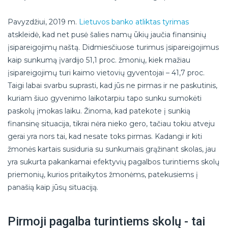
Pavyzdžiui, 2019 m.
Lietuvos banko atliktas tyrimas
atskleidė, kad net pusė šalies namų ūkių jaučia finansinių
įsipareigojimų naštą. Didmiesčiuose turimus įsipareigojimus
kaip sunkumą įvardijo 51,1 proc. žmonių, kiek mažiau
įsipareigojimų turi kaimo vietovių gyventojai – 41,7 proc.
Taigi labai svarbu suprasti, kad jūs ne pirmas ir ne paskutinis,
kuriam šiuo gyvenimo laikotarpiu tapo sunku sumokėti
paskolų įmokas laiku. Žinoma, kad patekote į sunkią
finansinę situacija, tikrai nėra nieko gero, tačiau tokiu atveju
gerai yra nors tai, kad nesate toks pirmas. Kadangi ir kiti
žmonės kartais susiduria su sunkumais grąžinant skolas, jau
yra sukurta pakankamai efektyvių pagalbos turintiems skolų
priemonių, kurios pritaikytos žmonėms, patekusiems į
panašią kaip jūsų situaciją.
Pirmoji pagalba turintiems skolų - tai