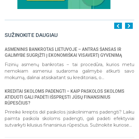
SUŽINOKITE DAUGIAU
ASMENINIS BANKROTAS LIETUVOJE – ANTRAS ŠANSAS IR
1
2
3
4
5
GALIMYBĖ SUGRĮŽTI Į EKONOMIŠKAI VISAVERTĮ GYVENIMĄ
Fizinių asmenų bankrotas – tai procedūra, kurios metu
nemokiam asmeniui sudaroma galimybė atkurti savo
mokumą, dalinai atsiskaitant su kreditoriais, o...
KREDITAI SKOLOMS PADENGTI – KAIP PASKOLOS SKOLOMS
ATIDUOTI GALI PADĖTI IŠSPRĘSTI JŪSŲ FINANSINIUS
RŪPESČIUS?
Prireikė kreiptis dėl paskolos įsiskolinimams padengti? Laiku
paimta paskola skoloms padengti, gali padėti efektyviai
sutvarkyti kilusius finansinius rūpesčius. Sužinokite kuriose...