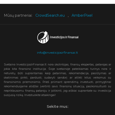
Mūsų partneriai:
CrowdSearch.eu
,
AmberPixel
info@investicijosirfinansai.lt
Svetainė InvesticijosIrFinansai.lt nėra skolintojas, finansų ekspertas, patarėjas ar
jokia kita finansinė institucija. Šioje svetainėje pateikiamas turinys nėra ir
neturėtų būti suprantamas kaip patarimas, rekomendacija, pasiūlymas ar
skatinimas pirkti, parduoti, sudaryti sandorį ar atlikti kitus veiksmus su
finansinėmis priemonėmis. Prieš priimant sprendimą investuoti, primygtinai
rekomenduojame atidžiai įvertinti savo finansinę situaciją, pasikonsultuoti su
nepriklausomu finansų patarėju ir įsitikinti, jog aiškiai suprantate su investicija
susijusią riziką. Investuokite atsakingai!
Sekite mus: