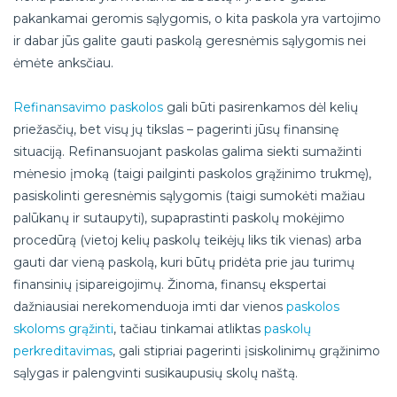
pakankamai geromis sąlygomis, o kita paskola yra vartojimo
ir dabar jūs galite gauti paskolą geresnėmis sąlygomis nei
ėmėte anksčiau.
Refinansavimo paskolos
gali būti pasirenkamos dėl kelių
priežasčių, bet visų jų tikslas – pagerinti jūsų finansinę
situaciją. Refinansuojant paskolas galima siekti sumažinti
mėnesio įmoką (taigi pailginti paskolos grąžinimo trukmę),
pasiskolinti geresnėmis sąlygomis (taigi sumokėti mažiau
palūkanų ir sutaupyti), supaprastinti paskolų mokėjimo
procedūrą (vietoj kelių paskolų teikėjų liks tik vienas) arba
gauti dar vieną paskolą, kuri būtų pridėta prie jau turimų
finansinių įsipareigojimų. Žinoma, finansų ekspertai
dažniausiai nerekomenduoja imti dar vienos
paskolos
skoloms grąžinti
, tačiau tinkamai atliktas
paskolų
perkreditavimas
, gali stipriai pagerinti įsiskolinimų grąžinimo
sąlygas ir palengvinti susikaupusių skolų naštą.