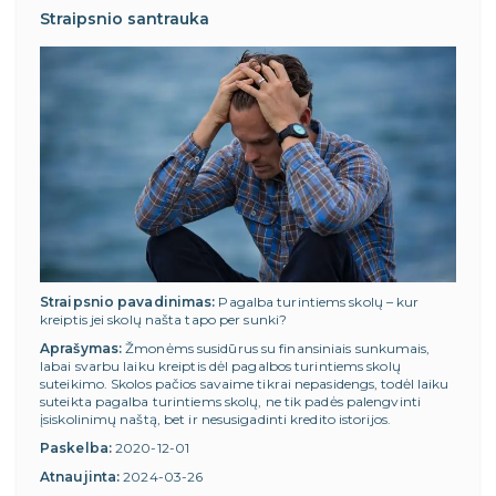
Straipsnio santrauka
Straipsnio pavadinimas:
Pagalba turintiems skolų – kur
kreiptis jei skolų našta tapo per sunki?
Aprašymas:
Žmonėms susidūrus su finansiniais sunkumais,
labai svarbu laiku kreiptis dėl pagalbos turintiems skolų
suteikimo. Skolos pačios savaime tikrai nepasidengs, todėl laiku
suteikta pagalba turintiems skolų, ne tik padės palengvinti
įsiskolinimų naštą, bet ir nesusigadinti kredito istorijos.
Paskelba:
2020-12-01
Atnaujinta:
2024-03-26