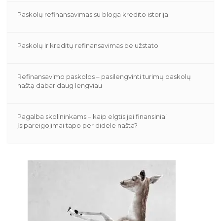
Paskolų refinansavimas su bloga kredito istorija
Paskolų ir kreditų refinansavimas be užstato
Refinansavimo paskolos – pasilengvinti turimų paskolų
naštą dabar daug lengviau
Pagalba skolininkams – kaip elgtis jei finansiniai
įsipareigojimai tapo per didele našta?