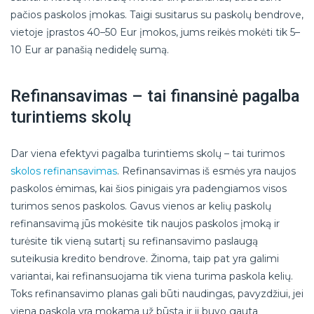
pačios paskolos įmokas. Taigi susitarus su paskolų bendrove,
vietoje įprastos 40–50 Eur įmokos, jums reikės mokėti tik 5–
10 Eur ar panašią nedidelę sumą.
Refinansavimas – tai finansinė pagalba
turintiems skolų
Dar viena efektyvi pagalba turintiems skolų – tai turimos
skolos refinansavimas
. Refinansavimas iš esmės yra naujos
paskolos ėmimas, kai šios pinigais yra padengiamos visos
turimos senos paskolos. Gavus vienos ar kelių paskolų
refinansavimą jūs mokėsite tik naujos paskolos įmoką ir
turėsite tik vieną sutartį su refinansavimo paslaugą
suteikusia kredito bendrove. Žinoma, taip pat yra galimi
variantai, kai refinansuojama tik viena turima paskola kelių.
Toks refinansavimo planas gali būti naudingas, pavyzdžiui, jei
viena paskola yra mokama už būstą ir ji buvo gauta