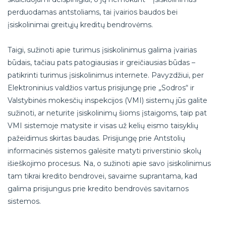
perduodamas antstoliams, tai įvairios baudos bei
įsiskolinimai greitųjų kreditų bendrovėms.
Taigi, sužinoti apie turimus įsiskolinimus galima įvairias
būdais, tačiau pats patogiausias ir greičiausias būdas –
patikrinti turimus įsiskolinimus internete. Pavyzdžiui, per
Elektroninius valdžios vartus prisijungę prie „Sodros“ ir
Valstybinės mokesčių inspekcijos (VMI) sistemų jūs galite
sužinoti, ar neturite įsiskolinimų šioms įstaigoms, taip pat
VMI sistemoje matysite ir visas už kelių eismo taisyklių
pažeidimus skirtas baudas. Prisijungę prie Antstolių
informacinės sistemos galėsite matyti priverstinio skolų
išieškojimo procesus. Na, o sužinoti apie savo įsiskolinimus
tam tikrai kredito bendrovei, savaime suprantama, kad
galima prisijungus prie kredito bendrovės savitarnos
sistemos.