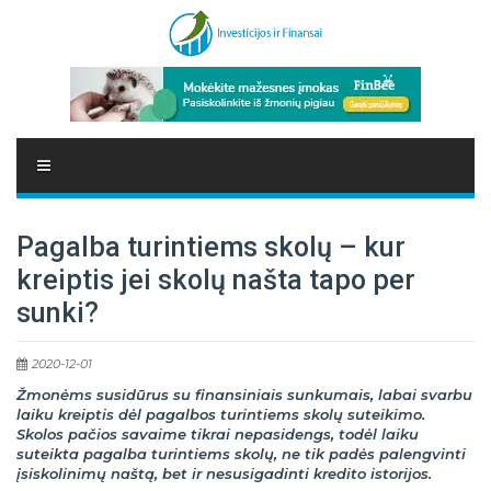
Pagalba turintiems skolų – kur
kreiptis jei skolų našta tapo per
sunki?
2020-12-01
Žmonėms susidūrus su finansiniais sunkumais, labai svarbu
laiku kreiptis dėl pagalbos turintiems skolų suteikimo.
Skolos pačios savaime tikrai nepasidengs, todėl laiku
suteikta pagalba turintiems skolų, ne tik padės palengvinti
įsiskolinimų naštą, bet ir nesusigadinti kredito istorijos.