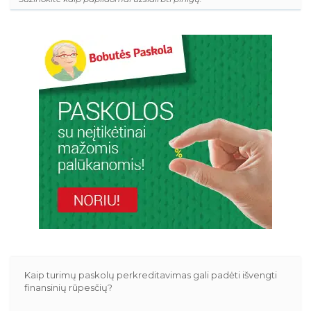
Kaip turimų paskolų perkreditavimas gali padėti išvengti
finansinių rūpesčių?