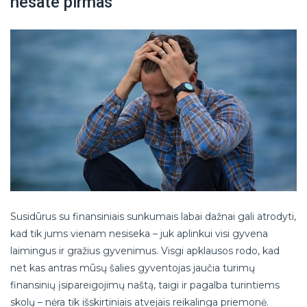
nesate pirmas
Susidūrus su finansiniais sunkumais labai dažnai gali atrodyti,
kad tik jums vienam nesiseka – juk aplinkui visi gyvena
laimingus ir gražius gyvenimus. Visgi apklausos rodo, kad
net kas antras mūsų šalies gyventojas jaučia turimų
finansinių įsipareigojimų naštą, taigi ir pagalba turintiems
skolų – nėra tik išskirtiniais atvejais reikalinga priemonė.