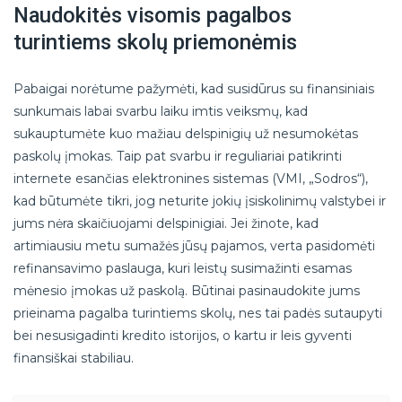
Naudokitės visomis pagalbos
turintiems skolų priemonėmis
Pabaigai norėtume pažymėti, kad susidūrus su finansiniais
sunkumais labai svarbu laiku imtis veiksmų, kad
sukauptumėte kuo mažiau delspinigių už nesumokėtas
paskolų įmokas. Taip pat svarbu ir reguliariai patikrinti
internete esančias elektronines sistemas (VMI, „Sodros“),
kad būtumėte tikri, jog neturite jokių įsiskolinimų valstybei ir
jums nėra skaičiuojami delspinigiai. Jei žinote, kad
artimiausiu metu sumažės jūsų pajamos, verta pasidomėti
refinansavimo paslauga, kuri leistų susimažinti esamas
mėnesio įmokas už paskolą. Būtinai pasinaudokite jums
prieinama pagalba turintiems skolų, nes tai padės sutaupyti
bei nesusigadinti kredito istorijos, o kartu ir leis gyventi
finansiškai stabiliau.