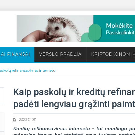
AI FINANSAI
VERSLO PRADŽIA
KRIPTOEKONOMI
askolų refinansavimas internetu
Kaip paskolų ir kreditų refin
padėti lengviau grąžinti paim
2020-11-03
Kreditų refinansavimas internetu – tai
naudinga pas