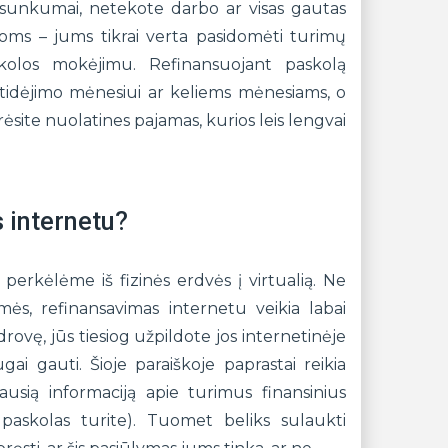
i sunkumai, netekote darbo ar visas gautas
doms – jums tikrai verta pasidomėti turimų
kolos mokėjimu. Refinansuojant paskolą
atidėjimo mėnesiui ar keliems mėnesiams, o
turėsite nuolatines pajamas, kurios leis lengvai
 internetu?
perkėlėme iš fizinės erdvės į virtualią. Ne
smės, refinansavimas internetu veikia labai
drovę, jūs tiesiog užpildote jos internetinėje
ai gauti. Šioje paraiškoje paprastai reikia
usią informaciją apie turimus finansinius
o paskolas turite). Tuomet beliks sulaukti