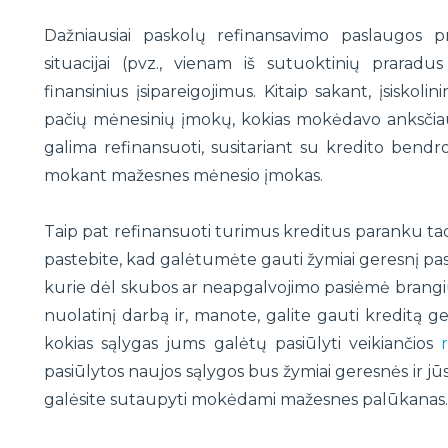
Dažniausiai paskolų refinansavimo paslaugos pri
situacijai (pvz., vienam iš sutuoktinių prarad
finansinius įsipareigojimus. Kitaip sakant, įsiskol
pačių mėnesinių įmokų, kokias mokėdavo anksčiau.
galima refinansuoti, susitariant su kredito bendr
mokant mažesnes mėnesio įmokas.
Taip pat refinansuoti turimus kreditus paranku tada
pastebite, kad galėtumėte gauti žymiai geresnį pask
kurie dėl skubos ar neapgalvojimo pasiėmė brangius
nuolatinį darbą ir, manote, galite gauti kreditą ge
kokias sąlygas jums galėtų pasiūlyti veikiančios
pasiūlytos naujos sąlygos bus žymiai geresnės ir jūs
galėsite sutaupyti mokėdami mažesnes palūkanas.