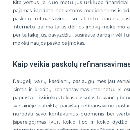
Kita vertus, jei šiuo metu jus užklupo finansinia
pajamas išleidote netikėtoms medicininėms išlai
paskolų refinansavimu su atidėtu naujos pas
internetu galima tartis dėl jos įmokų mokėjimo 
per tą laiką jūs, pavyzdžiui, susirasite darbą ir vėl 
mokėti naujos paskolos įmokas.
Kaip veikia paskolų refinansavimas
Daugelį įvairių kasdienių paslaugų mes jau seniai 
išimtis ir kreditų refinansavimas internetu. Iš e
paprastai – išsirinkus tokias paskolas teikiančią ben
svetainėje pateiktą paraišką refinansavimo paslaug
nurodyti savo kontaktinius duomenis bei svarbia
įsipareigojimas (kur, kokio tipo ir kokio dydži