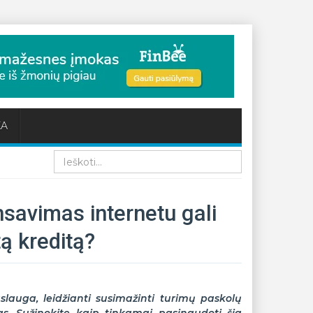
KA
Paieška
ansavimas internetu gali
tą kreditą?
lauga, leidžianti susimažinti turimų paskolų