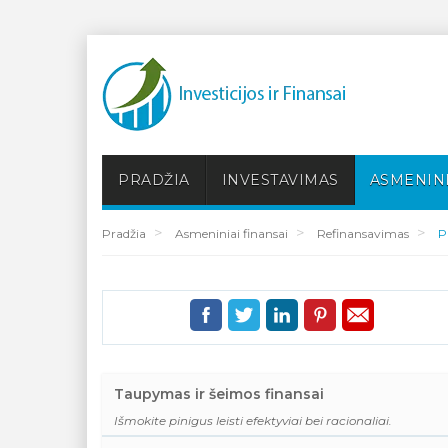
PRADŽIA
INVESTAVIMAS
ASMENINI
Pradžia
Asmeniniai finansai
Refinansavimas
P
Taupymas ir šeimos finansai
Išmokite pinigus leisti efektyviai bei racionaliai.