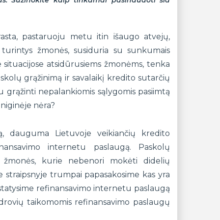
s. Sužinokite kaip tinkamai pasinaudoti šia
asta, pastaruoju metu itin išaugo atvejų,
turintys žmonės, susiduria su sunkumais
se situacijose atsidūrusiems žmonėms, tenka
askolų grąžinimą ir savalaikį kredito sutarčių
u grąžinti nepalankiomis sąlygomis pasiimtą
iniginėje nėra?
ją, dauguma Lietuvoje veikiančių kredito
inansavimo internetu paslaugą. Paskolų
ie žmonės, kurie nebenori mokėti didelių
ame straipsnyje trumpai papasakosime kas yra
 pristatysime refinansavimo internetu paslaugą
ndrovių taikomomis refinansavimo paslaugų