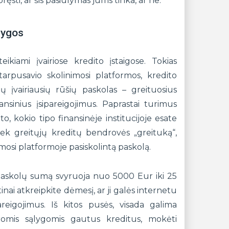
sti, ar šis pasiūlymas jums tinka, ar ne.
lygos
ikiami įvairiose kredito įstaigose. Tokias
tarpusavio skolinimosi platformos, kredito
ų įvairiausių rūšių paskolas – greituosius
ansinius įsipareigojimus. Paprastai turimus
, kokio tipo finansinėje institucijoje esate
tiek greitųjų kreditų bendrovės „greituką“,
imosi platformoje pasiskolintą paskolą.
paskolų sumą svyruoja nuo 5000 Eur iki 25
inai atkreipkite dėmesį, ar ji galės internetu
areigojimus. Iš kitos pusės, visada galima
eromis sąlygomis gautus kreditus, mokėti