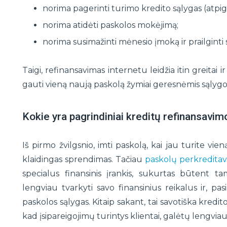
norima pagerinti turimo kredito sąlygas (atpigi
norima atidėti paskolos mokėjimą;
norima susimažinti mėnesio įmoką ir prailginti
Taigi, refinansavimas internetu leidžia itin greitai 
gauti vieną naują paskolą žymiai geresnėmis sąlygo
Kokie yra pagrindiniai kreditų refinansavim
Iš pirmo žvilgsnio, imti paskolą, kai jau turite vieną
klaidingas sprendimas. Tačiau
paskolų perkredita
specialus finansinis įrankis, sukurtas būtent t
lengviau tvarkyti savo finansinius reikalus ir, pasi
paskolos sąlygas. Kitaip sakant, tai savotiška kred
kad įsipareigojimų turintys klientai, galėtų lengviau