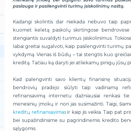
mėnesinę įmoką bei atpiginti savo turimas paskola
paslauga ir pasilengvinti turimų įsiskolinimų naštą.
Kadangi skolintis dar niekada nebuvo taip papr
kuomet keletą paskolų skirtingose bendrovėse 
stengiantis suvaldyti turimus įsiskolinimus. Tokio
labai greitai sugalvoti, kaip pasilengvinti turimų p
vykdymą. Vienas iš būdų – tai stengtis kuo greičia
kreditą. Tačiau ką daryti jei atliekamų pinigų jūsų p
Kad palengvinti savo klientų finansinę situaci
bendrovių pradėjo siūlyti taip vadinamą ref
refinansavimą internetu dažniausiai renkasi t
mėnesinių įmokų ir nori jas susimažinti. Taigi, ši
kreditų refinansavimas
ir kaip jis veikia. Taip pat
bei supažindinsime su pagrindinėmis kredito be
sąlygomis.