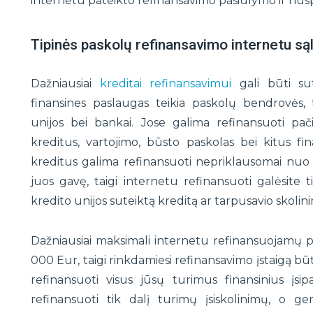
internetu pateikto refinansavimo pasiūlymo ir nusprę
Tipinės paskolų refinansavimo internetu są
Dažniausiai
kreditai refinansavimui
gali būti sute
finansines paslaugas teikia paskolų bendrovės, 
unijos bei bankai. Jose galima refinansuoti pači
kreditus, vartojimo, būsto paskolas bei kitus fin
kreditus galima refinansuoti nepriklausomai nuo to
juos gavę, taigi internetu refinansuoti galėsite 
kredito unijos suteiktą kreditą ar tarpusavio skolin
Dažniausiai maksimali internetu refinansuojamų 
000 Eur, taigi rinkdamiesi refinansavimo įstaigą būt
refinansuoti visus jūsų turimus finansinius įsip
refinansuoti tik dalį turimų įsiskolinimų, o g