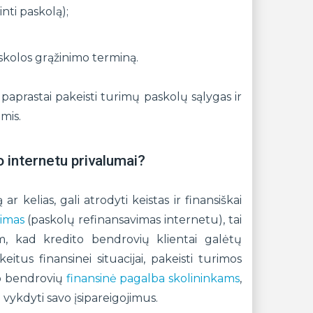
nti paskolą);
 skolos grąžinimo terminą.
ir paprastai pakeisti turimų paskolų sąlygas ir
mis.
o internetu privalumai?
 ar kelias, gali atrodyti keistas ir finansiškai
vimas
(paskolų refinansavimas internetu), tai
am, kad kredito bendrovių klientai galėtų
keitus finansinei situacijai, pakeisti turimos
ito bendrovių
finansinė pagalba skolininkams
,
 vykdyti savo įsipareigojimus.