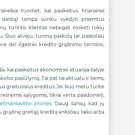
sireikia tuomet, kai pasikeitus finansinei
us darbą) tampa sunku vykdyti prisiimtus
inimų turintis klientas nebegali mokėti tokių
 Šiuo atveju, turimą paskolą (ar paskolas)
ove dėl ilgesnio kredito grąžinimo termino,
, kai pasikeitus ekonominei situacijai šalyje
olos pasiūlymą. Tai pat tai aktualu ir tiems,
 greituosius kreditus. Jei šiuo metu turite
resnėmis sąlygomis, tikrai verta pasidomėti,
refinansavimo įmonės
. Daug šansų, kad jų
, grąžinę greitąjį kreditą anksčiau laiko arba