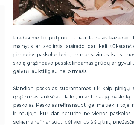
Pradėkime truputį nuo toliau. Poreikis kažkokiu b
mainytis ar skolintis, atsirado dar keli tūkstan
pirmosios paskolos bei jų refinansavimas, kai, vien
skolą grąžindavo pasiskolindamas grūdų ar gyvulių i
galėtų laukti ilgiau nei pirmasis.
i
Šiandien paskolos suprantamos tik kaip pinigų s
grąžinimas anksčiau laiko, imant naują paskolą. R
paskolas. Paskolas refinansuoti galima tiek ir toje in
ir naujoje, kur dar neturite nė vienos paskolos. D
siekiama refinansuoti dėl vienos iš šių trijų priežasči