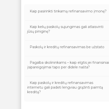
Kaip pasirinkti tinkamą refinansavimo įmonę?
Kaip kelių paskolų sujungimas gali atlaisvinti
jūsų piniginę?
Paskolų ir kreditų refinansavimas be užstato
Pagalba skolininkams – kaip elgtis jei finansinia
įsipareigojimai tapo per didele našta?
Kaip paskolų ir kreditų refinansavimas
internetu gali padėti lengviau grąžinti paimtą
kreditą?