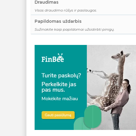
Draudimas
Visos draudimo rūšys ir paslaugos.
Papildomas uždarbis
Sužinokite kaip papildomai užsidirbti pinigų.