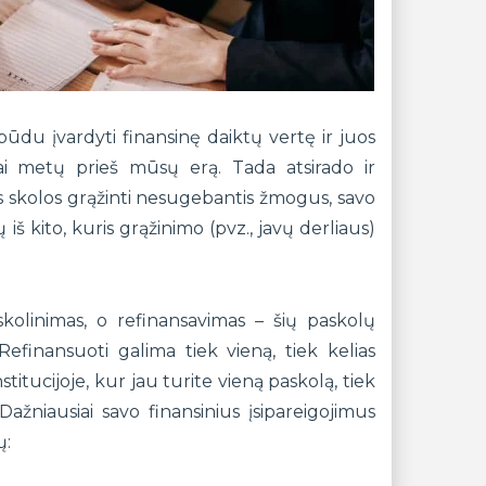
ūdu įvardyti finansinę daiktų vertę ir juos
čiai metų prieš mūsų erą. Tada atsirado ir
os skolos grąžinti nesugebantis žmogus, savo
š kito, kuris grąžinimo (pvz., javų derliaus)
kolinimas, o refinansavimas – šių paskolų
efinansuoti galima tiek vieną, tiek kelias
stitucijoje, kur jau turite vieną paskolą, tiek
ažniausiai savo finansinius įsipareigojimus
ų: