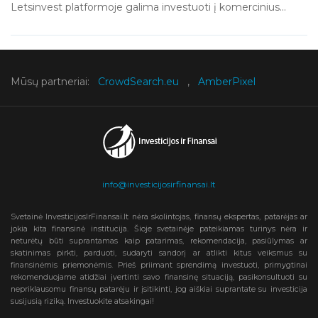
Letsinvest platformoje galima investuoti į komercinius...
Mūsų partneriai:
CrowdSearch.eu
,
AmberPixel
info@investicijosirfinansai.lt
Svetainė InvesticijosIrFinansai.lt nėra skolintojas, finansų ekspertas, patarėjas ar
jokia kita finansinė institucija. Šioje svetainėje pateikiamas turinys nėra ir
neturėtų būti suprantamas kaip patarimas, rekomendacija, pasiūlymas ar
skatinimas pirkti, parduoti, sudaryti sandorį ar atlikti kitus veiksmus su
finansinėmis priemonėmis. Prieš priimant sprendimą investuoti, primygtinai
rekomenduojame atidžiai įvertinti savo finansinę situaciją, pasikonsultuoti su
nepriklausomu finansų patarėju ir įsitikinti, jog aiškiai suprantate su investicija
susijusią riziką. Investuokite atsakingai!