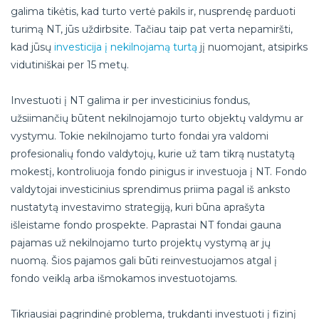
galima tikėtis, kad turto vertė pakils ir, nusprendę parduoti
turimą NT, jūs uždirbsite. Tačiau taip pat verta nepamiršti,
kad jūsų
investicija į nekilnojamą turtą
jį nuomojant, atsipirks
vidutiniškai per 15 metų.
Investuoti į NT galima ir per investicinius fondus,
užsiimančių būtent nekilnojamojo turto objektų valdymu ar
vystymu. Tokie nekilnojamo turto fondai yra valdomi
profesionalių fondo valdytojų, kurie už tam tikrą nustatytą
mokestį, kontroliuoja fondo pinigus ir investuoja į NT. Fondo
valdytojai investicinius sprendimus priima pagal iš anksto
nustatytą investavimo strategiją, kuri būna aprašyta
išleistame fondo prospekte. Paprastai NT fondai gauna
pajamas už nekilnojamo turto projektų vystymą ar jų
nuomą. Šios pajamos gali būti reinvestuojamos atgal į
fondo veiklą arba išmokamos investuotojams.
Tikriausiai pagrindinė problema, trukdanti investuoti į fizinį