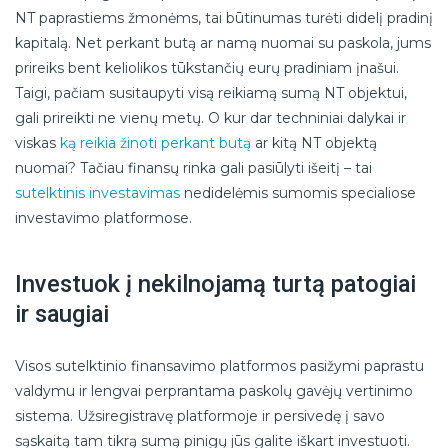
NT paprastiems žmonėms, tai būtinumas turėti didelį pradinį
kapitalą. Net perkant butą ar namą nuomai su paskola, jums
prireiks bent keliolikos tūkstančių eurų pradiniam įnašui.
Taigi, pačiam susitaupyti visą reikiamą sumą NT objektui,
gali prireikti ne vienų metų. O kur dar techniniai dalykai ir
viskas
ką reikia žinoti perkant butą
ar kitą NT objektą
nuomai? Tačiau finansų rinka gali pasiūlyti išeitį – tai
sutelktinis investavimas
nedidelėmis sumomis specialiose
investavimo platformose.
Investuok į nekilnojamą turtą patogiai
ir saugiai
Visos sutelktinio finansavimo platformos pasižymi paprastu
valdymu ir lengvai perprantama paskolų gavėjų vertinimo
sistema. Užsiregistravę platformoje ir persivedę į savo
sąskaitą tam tikrą sumą pinigų jūs galite iškart investuoti.