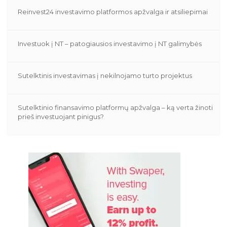
Reinvest24 investavimo platformos apžvalga ir atsiliepimai
Investuok į NT – patogiausios investavimo į NT galimybės
Sutelktinis investavimas į nekilnojamo turto projektus
Sutelktinio finansavimo platformų apžvalga – ką verta žinoti
prieš investuojant pinigus?