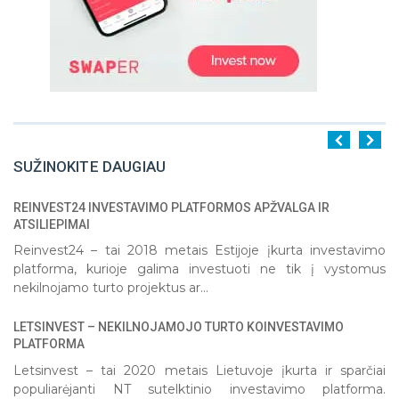
SUŽINOKITE DAUGIAU
REINVEST24 INVESTAVIMO PLATFORMOS APŽVALGA IR
1
2
3
4
5
ATSILIEPIMAI
Reinvest24 – tai 2018 metais Estijoje įkurta investavimo
platforma, kurioje galima investuoti ne tik į vystomus
nekilnojamo turto projektus ar...
LETSINVEST – NEKILNOJAMOJO TURTO KOINVESTAVIMO
PLATFORMA
Letsinvest – tai 2020 metais Lietuvoje įkurta ir sparčiai
populiarėjanti NT sutelktinio investavimo platforma.