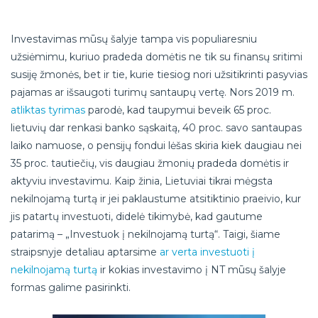
Investavimas mūsų šalyje tampa vis populiaresniu
užsiėmimu, kuriuo pradeda domėtis ne tik su finansų sritimi
susiję žmonės, bet ir tie, kurie tiesiog nori užsitikrinti pasyvias
pajamas ar išsaugoti turimų santaupų vertę. Nors 2019 m.
atliktas tyrimas
parodė, kad taupymui beveik 65 proc.
lietuvių dar renkasi banko sąskaitą, 40 proc. savo santaupas
laiko namuose, o pensijų fondui lėšas skiria kiek daugiau nei
35 proc. tautiečių, vis daugiau žmonių pradeda domėtis ir
aktyviu investavimu. Kaip žinia, Lietuviai tikrai mėgsta
nekilnojamą turtą ir jei paklaustume atsitiktinio praeivio, kur
jis patartų investuoti, didelė tikimybė, kad gautume
patarimą – „Investuok į nekilnojamą turtą“. Taigi, šiame
straipsnyje detaliau aptarsime
ar verta investuoti į
nekilnojamą turtą
ir kokias investavimo į NT mūsų šalyje
formas galime pasirinkti.