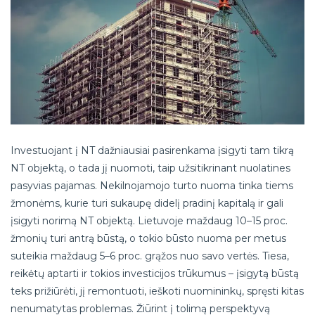
Investuojant į NT dažniausiai pasirenkama įsigyti tam tikrą
NT objektą, o tada jį nuomoti, taip užsitikrinant nuolatines
pasyvias pajamas. Nekilnojamojo turto nuoma tinka tiems
žmonėms, kurie turi sukaupę didelį pradinį kapitalą ir gali
įsigyti norimą NT objektą. Lietuvoje maždaug 10–15 proc.
žmonių turi antrą būstą, o tokio būsto nuoma per metus
suteikia maždaug 5–6 proc. grąžos nuo savo vertės. Tiesa,
reikėtų aptarti ir tokios investicijos trūkumus – įsigytą būstą
teks prižiūrėti, jį remontuoti, ieškoti nuomininkų, spręsti kitas
nenumatytas problemas. Žiūrint į tolimą perspektyvą