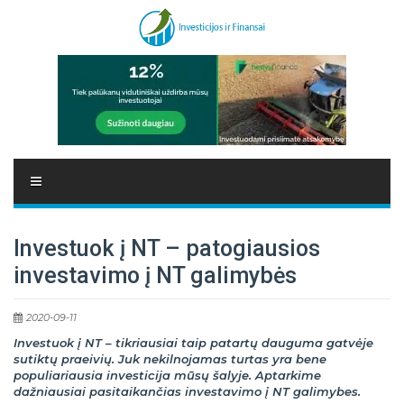
Investuok į NT – patogiausios
investavimo į NT galimybės
2020-09-11
Investuok į NT – tikriausiai taip patartų dauguma gatvėje
sutiktų praeivių. Juk nekilnojamas turtas yra bene
populiariausia investicija mūsų šalyje. Aptarkime
dažniausiai pasitaikančias investavimo į NT galimybes.