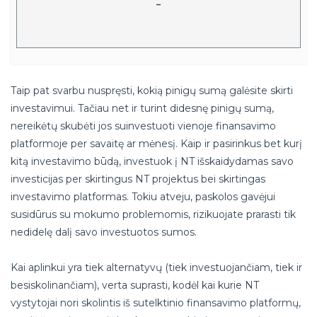
-
Taip pat svarbu nuspręsti, kokią pinigų sumą galėsite skirti
investavimui. Tačiau net ir turint didesnę pinigų sumą,
nereikėtų skubėti jos suinvestuoti vienoje finansavimo
platformoje per savaitę ar mėnesį. Kaip ir pasirinkus bet kurį
kitą investavimo būdą, investuok į NT išskaidydamas savo
investicijas per skirtingus NT projektus bei skirtingas
investavimo platformas. Tokiu atveju, paskolos gavėjui
susidūrus su mokumo problemomis, rizikuojate prarasti tik
nedidelę dalį savo investuotos sumos.
Kai aplinkui yra tiek alternatyvų (tiek investuojančiam, tiek ir
besiskolinančiam), verta suprasti, kodėl kai kurie NT
vystytojai nori skolintis iš sutelktinio finansavimo platformų,