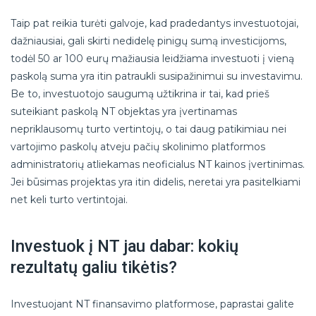
Taip pat reikia turėti galvoje, kad pradedantys investuotojai,
dažniausiai, gali skirti nedidelę pinigų sumą investicijoms,
todėl 50 ar 100 eurų mažiausia leidžiama investuoti į vieną
paskolą suma yra itin patraukli susipažinimui su investavimu.
Be to, investuotojo saugumą užtikrina ir tai, kad prieš
suteikiant paskolą NT objektas yra įvertinamas
nepriklausomų turto vertintojų, o tai daug patikimiau nei
vartojimo paskolų atveju pačių skolinimo platformos
administratorių atliekamas neoficialus NT kainos įvertinimas.
Jei būsimas projektas yra itin didelis, neretai yra pasitelkiami
net keli turto vertintojai.
Investuok į NT jau dabar: kokių
rezultatų galiu tikėtis?
Investuojant NT finansavimo platformose, paprastai galite