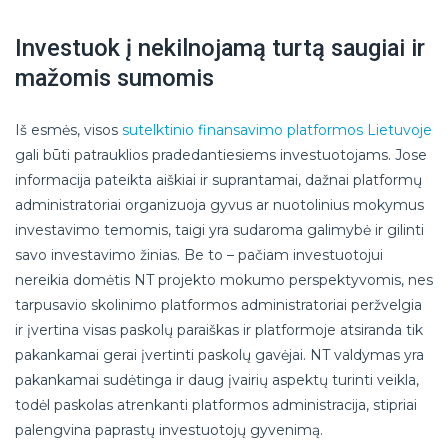
Investuok į nekilnojamą turtą saugiai ir
mažomis sumomis
Iš esmės, visos
sutelktinio finansavimo platformos Lietuvoje
gali būti patrauklios pradedantiesiems investuotojams. Jose
informacija pateikta aiškiai ir suprantamai, dažnai platformų
administratoriai organizuoja gyvus ar nuotolinius mokymus
investavimo temomis, taigi yra sudaroma galimybė ir gilinti
savo investavimo žinias. Be to – pačiam investuotojui
nereikia domėtis NT projekto mokumo perspektyvomis, nes
tarpusavio skolinimo platformos administratoriai peržvelgia
ir įvertina visas paskolų paraiškas ir platformoje atsiranda tik
pakankamai gerai įvertinti paskolų gavėjai. NT valdymas yra
pakankamai sudėtinga ir daug įvairių aspektų turinti veikla,
todėl paskolas atrenkanti platformos administracija, stipriai
palengvina paprastų investuotojų gyvenimą.