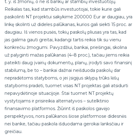
t. y. iš žmonių, o ne iš bankų ar stambių investuotojų.
Reikalas tas, kad stambūs investuotojai, tokie kurie gali
paskolinti NT projektui sakykime 200000 Eur ar daugiau, yra
linkę skolinti už dideles palūkanas, kurios gali siekti 15 proc. ar
daugiau. Iš vienos pusės, tokių paskolų pliusas yra tas, kad
jas galima gauti greitai, kadangi tartis reikia tik su vienu
konkrečiu žmogumi. Pavyzdžiui, bankai, priešingai, skolina
už palyginti mažas palūkanas (4–8 proc.), tačiau jiems reikia
pateikti daug įvairių dokumentų, planų, įrodyti savo finansinį
stabilumą, be to – bankai dažnai neišduoda paskolų dar
nepradėtoms statyboms, o jei įsigijus sklypą trūks lėšų
statyboms pradėti, tuomet visas NT projektas gali atsidurti
nepavydėtinoje situacijoje. Štai tuomet NT projektų
vystytojams ir prisireikia alternatyvos – sutelktinio
finansavimo platformos. Žiūrint iš paskolos gavėjo
perspektyvos, nors palūkanos šiose platformose didesnės
nei banke, tačiau paskola išduodama gerokai lanksčiau ir
greičiau.