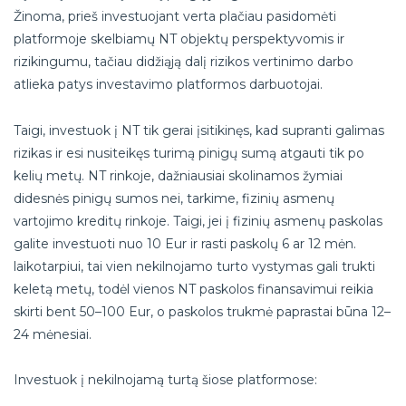
Žinoma, prieš investuojant verta plačiau pasidomėti
platformoje skelbiamų NT objektų perspektyvomis ir
rizikingumu, tačiau didžiąją dalį rizikos vertinimo darbo
atlieka patys investavimo platformos darbuotojai.
Taigi, investuok į NT tik gerai įsitikinęs, kad supranti galimas
rizikas ir esi nusiteikęs turimą pinigų sumą atgauti tik po
kelių metų. NT rinkoje, dažniausiai skolinamos žymiai
didesnės pinigų sumos nei, tarkime, fizinių asmenų
vartojimo kreditų rinkoje. Taigi, jei į fizinių asmenų paskolas
galite investuoti nuo 10 Eur ir rasti paskolų 6 ar 12 mėn.
laikotarpiui, tai vien nekilnojamo turto vystymas gali trukti
keletą metų, todėl vienos NT paskolos finansavimui reikia
skirti bent 50–100 Eur, o paskolos trukmė paprastai būna 12–
24 mėnesiai.
Investuok į nekilnojamą turtą šiose platformose: