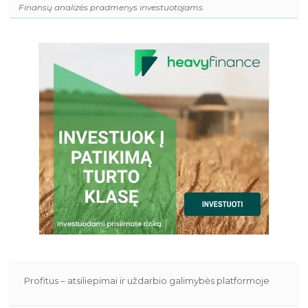
Finansų analizės pradmenys investuotojams.
Profitus – atsiliepimai ir uždarbio galimybės platformoje