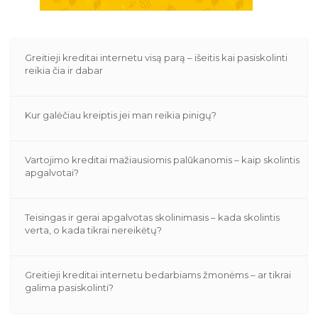
Greitieji kreditai internetu visą parą – išeitis kai pasiskolinti
reikia čia ir dabar
Kur galėčiau kreiptis jei man reikia pinigų?
Vartojimo kreditai mažiausiomis palūkanomis – kaip skolintis
apgalvotai?
Teisingas ir gerai apgalvotas skolinimasis – kada skolintis
verta, o kada tikrai nereikėtų?
Greitieji kreditai internetu bedarbiams žmonėms – ar tikrai
galima pasiskolinti?