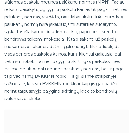
siūlomas paskolų metines palūkanų normas (MPN). Tačiau
reikėtų pasakyti, jog lyginti paskolų kainas tik pagal metines
palūkanų normas, vis dėlto, nėra labai tikslu. Juk į nurodytą
palūkanų normą nėra įskaičiuojami sutarties sudarymo,
sąskaitos išlaikymo, draudimo ar kiti, papildomi, kredito
bendrovės taikomi mokesčiai. Kitaip sakant, už paskolą
mokamos palūkanos, dažnai gali sudaryti tik nedidelę dalį
visos bendros paskolos kainos, kurią klientui galiausiai gali
tekti sumokėti. Laimei, palyginti skirtingas paskolas mes
galime ne tik pagal metines palūkanų normas, bet ir pagal
taip vadinamą BVKKMN rodiklį. Taigi, šiame straipsnyje
sužinosite, kas yra BVKKMN rodiklis ir kaip jis gali padėti,
norint tarpusavyje palyginti skirtingų kredito bendrovių
siūlomas paskolas.