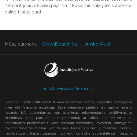
neturint jokių oficialių pajamų ir kokiomis sąlygomis apskritai
galite tikėtis gauti...
Mūsų partneriai:
CrowdSearch.eu
,
AmberPixel
info@investicijosirfinansai.lt
Svetainė InvesticijosIrFinansai.lt nėra skolintojas, finansų ekspertas, patarėjas ar
jokia kita finansinė institucija. Šioje svetainėje pateikiamas turinys nėra ir
neturėtų būti suprantamas kaip patarimas, rekomendacija, pasiūlymas ar
skatinimas pirkti, parduoti, sudaryti sandorį ar atlikti kitus veiksmus su
finansinėmis priemonėmis. Prieš priimant sprendimą investuoti, primygtinai
rekomenduojame atidžiai įvertinti savo finansinę situaciją, pasikonsultuoti su
nepriklausomu finansų patarėju ir įsitikinti, jog aiškiai suprantate su investicija