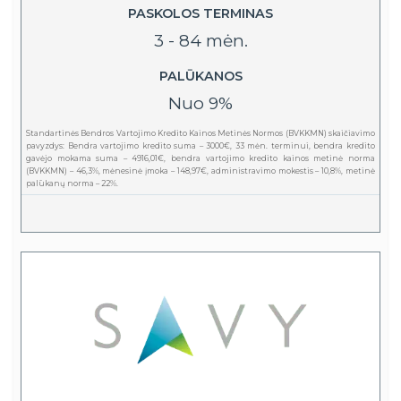
PASKOLOS TERMINAS
3 - 84 mėn.
PALŪKANOS
Nuo 9%
Standartinės Bendros Vartojimo Kredito Kainos Metinės Normos (BVKKMN) skaičiavimo
pavyzdys: Bendra vartojimo kredito suma – 3000€, 33 mėn. terminui, bendra kredito
gavėjo mokama suma – 4916,01€, bendra vartojimo kredito kainos metinė norma
(BVKKMN) – 46,3%, mėnesinė įmoka – 148,97€, administravimo mokestis – 10,8%, metinė
palūkanų norma – 22%.