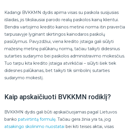
Kadangi BVKKMN dydis apima visas su paskola susijusias
išlaidas, jis tiksliausiai parodo realią paskolos kainą klientui.
Bendra vartojimo kredito kainos metinė norma itin praverčia
tarpusavyje lyginant skirtingos kainodaros paskolų
pasiūlymus. Pavyzdžiui, viena kredito įstaiga gali siūlyti
mažesnę metinę palūkanų normą, tačiau taikyti didesnius
sutarties sudarymo bei paskolos administravimo mokesčius.
Tuo tarpu kita kredito įstaiga atvirkščiai – siūlyti šiek tiek
didesnes palūkanas, bet taikyti tik simbolinį sutarties
sudarymo mokestį.
Kaip apskaičiuoti BVKKMN rodiklį?
BVKKMN dydis gali būti apskaičiuojamas pagal Lietuvos
banko
patvirtintą formulę
. Tačiau gera žinia yra ta, jog
atsakingo skolinimo nuostatai
bei kiti teisės aktai, visas