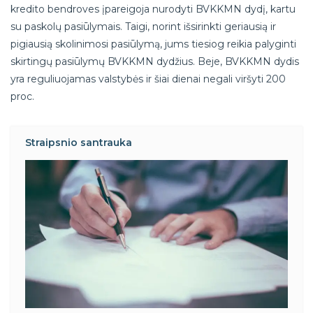
kredito bendroves įpareigoja nurodyti BVKKMN dydį, kartu
su paskolų pasiūlymais. Taigi, norint išsirinkti geriausią ir
pigiausią skolinimosi pasiūlymą, jums tiesiog reikia palyginti
skirtingų pasiūlymų BVKKMN dydžius. Beje, BVKKMN dydis
yra reguliuojamas valstybės ir šiai dienai negali viršyti 200
proc.
Straipsnio santrauka