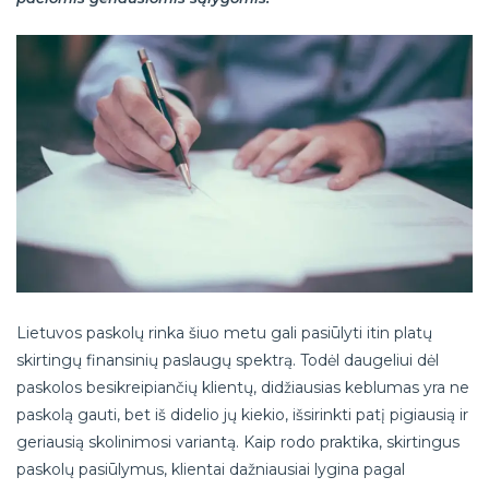
Lietuvos paskolų rinka šiuo metu gali pasiūlyti itin platų
skirtingų finansinių paslaugų spektrą. Todėl daugeliui dėl
paskolos besikreipiančių klientų, didžiausias keblumas yra ne
paskolą gauti, bet iš didelio jų kiekio, išsirinkti patį pigiausią ir
geriausią skolinimosi variantą. Kaip rodo praktika, skirtingus
paskolų pasiūlymus, klientai dažniausiai lygina pagal