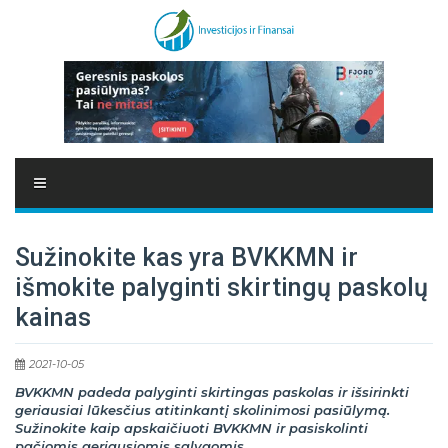
Sužinokite kas yra BVKKMN ir
išmokite palyginti skirtingų paskolų
kainas
2021-10-05
BVKKMN padeda palyginti skirtingas paskolas ir išsirinkti
geriausiai lūkesčius atitinkantį skolinimosi pasiūlymą.
Sužinokite kaip apskaičiuoti BVKKMN ir pasiskolinti
pačiomis geriausiomis sąlygomis.