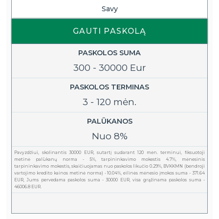
Savy
GAUTI PASKOLĄ
PASKOLOS SUMA
300 - 30000 Eur
PASKOLOS TERMINAS
3 - 120 mėn.
PALŪKANOS
Nuo 8%
Pavyzdžiui, skolinantis 30000 EUR, sutartį sudarant 120 mėn. terminui, fiksuotoji
metinė palūkanų norma - 5%, tarpininkavimo mokestis 4.7%, mėnesinis
tarpininkavimo mokestis, skaičiuojamas nuo paskolos likučio 0.29%, BVKKMN (bendroji
vartojimo kredito kainos metinė norma) - 10.04%, eilinės mėnesio įmokos suma - 371.64
EUR, Jums pervedama paskolos suma - 30000 EUR, visa grąžinama paskolos suma -
46006.8 EUR.