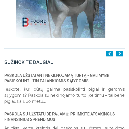
SUŽINOKITE DAUGIAU
PASKOLA UŽSTATANT NEKILNOJAMĄ TURTĄ - GALIMYBĖ
1
2
3
4
5
PASISKOLINTI ITIN PALANKIOMIS SĄLYGOMIS
Ieškote, kur būtų galima pasiskolinti pigiai ir geromis
sąlygomis? Paskola su nekilnojamo turto įkeitimu – tai bene
pigiausia šiuo metu...
PASKOLA SU UŽSTATU BE PAJAMŲ: PRIIMKITE ATSAKINGUS
FINANSINIUS SPRENDIMUS
Ar tikrai verta kreiptis dėl paskolos su užstatu suteikimo