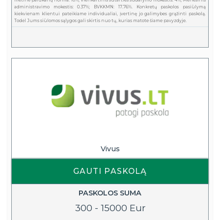
metinė palūkanų norma: 10%; Vienkartinis sutarties sudarymo mokestis: 4%; Mėnesinis
administravimo mokestis: 0.37%; BVKKMN: 17.76%. Konkretų paskolos pasiūlymą
kiekvienam klientui pateikiame individualiai, įvertinę jo galimybes grąžinti paskolą.
Todėl Jums siūlomos sąlygos gali skirtis nuo tų, kurias matote šiame pavyzdyje.
Vivus
GAUTI PASKOLĄ
PASKOLOS SUMA
300 - 15000 Eur