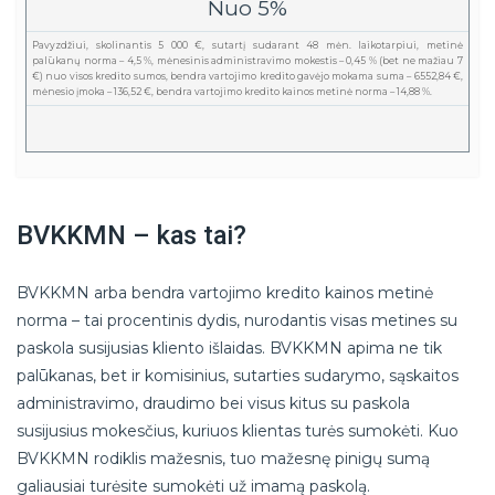
Nuo 5%
Pavyzdžiui, skolinantis 5 000 €, sutartį sudarant 48 mėn. laikotarpiui, metinė
palūkanų norma – 4,5 %, mėnesinis administravimo mokestis – 0,45 % (bet ne mažiau 7
€) nuo visos kredito sumos, bendra vartojimo kredito gavėjo mokama suma – 6552,84 €,
mėnesio įmoka – 136,52 €, bendra vartojimo kredito kainos metinė norma – 14,88 %.
BVKKMN – kas tai?
BVKKMN arba bendra vartojimo kredito kainos metinė
norma – tai procentinis dydis, nurodantis visas metines su
paskola susijusias kliento išlaidas. BVKKMN apima ne tik
palūkanas, bet ir komisinius, sutarties sudarymo, sąskaitos
administravimo, draudimo bei visus kitus su paskola
susijusius mokesčius, kuriuos klientas turės sumokėti. Kuo
BVKKMN rodiklis mažesnis, tuo mažesnę pinigų sumą
galiausiai turėsite sumokėti už imamą paskolą.