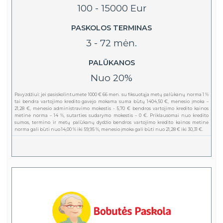
100 - 15000 Eur
PASKOLOS TERMINAS
3 - 72 mėn.
PALŪKANOS
Nuo 20%
Pavyzdžiui: jei pasiskolintumėte 1000 € 66 mėn. su fiksuotąja metų palūkanų norma 1 %
tai bendra vartojimo kredito gavėjo mokama suma būtų 1404,50 €, mėnesio įmoka –
21,28 €, mėnesio administravimo mokestis - 5,70 € bendros vartojimo kredito kainos
metinė norma – 14 %, sutarties sudarymo mokestis – 0 €. Priklausomai nuo kredito
sumos, termino ir metų palūkanų dydžio bendros vartojimo kredito kainos metinė
norma gali būti nuo 14,00 % iki 59,95 %, mėnesio įmoka gali būti nuo 21,28 € iki 30,31 €.