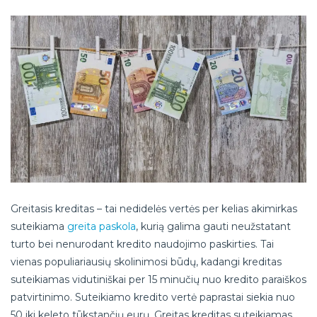
Greitasis kreditas – tai nedidelės vertės per kelias akimirkas
suteikiama
greita paskola
, kurią galima gauti neužstatant
turto bei nenurodant kredito naudojimo paskirties. Tai
vienas populiariausių skolinimosi būdų, kadangi kreditas
suteikiamas vidutiniškai per 15 minučių nuo kredito paraiškos
patvirtinimo. Suteikiamo kredito vertė paprastai siekia nuo
50 iki keleto tūkstančių eurų. Greitas kreditas suteikiamas