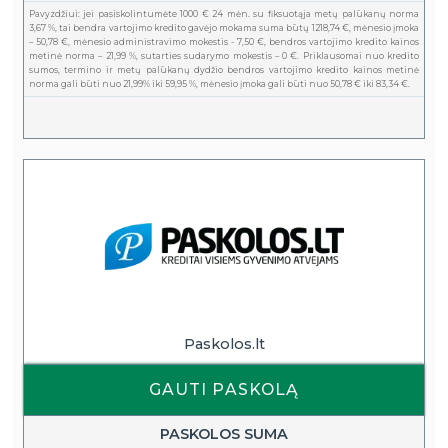
Pavyzdžiui: jei pasiskolintumėte 1000 € 24 mėn. su fiksuotąja metų palūkanų norma
3,67 %, tai bendra vartojimo kredito gavėjo mokama suma būtų 1218,74 €, mėnesio įmoka
– 50,78 €, mėnesio administravimo mokestis - 7,50 €, bendros vartojimo kredito kainos
metinė norma – 21,99 %, sutarties sudarymo mokestis – 0 €. Priklausomai nuo kredito
sumos, termino ir metų palūkanų dydžio bendros vartojimo kredito kainos metinė
norma gali būti nuo 21,99% iki 59,95 %, mėnesio įmoka gali būti nuo 50,78 € iki 83,34 €.
Paskolos.lt
GAUTI PASKOLĄ
PASKOLOS SUMA