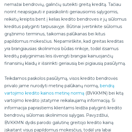
nemažai bendrovių, galinčių suteikti greitą kreditą. Tačiau
norint neapsigauti ir pasiskolinti geriausiomis sąlygomis,
reikėtų kreiptis bent į kelias kredito bendroves ir jų siūlomus
kreditus palyginti tarpusavyje. Būtinai įvertinkite siūlomus
grąžinimo terminus, taikomas palūkanas bei kitus
papildomus mokesčius. Nepamirškite, kad greitas kreditas
yra brangiausias skolinimosi būdas rinkoje, todėl išsamus
kreditų palyginimas leis išvengti brangiai kainuojančių
finansinių klaidų ir išsirinkti geriausią bei pigiausią pasiūlymą.
Teikdamos paskolos pasiūlymą, visos kredito bendrovės
privalo jame nurodyti metinę palūkanų normą,
bendrą
vartojimo kredito kainos metinę normą
(BVKKMN) bei kitą
vartojimo kredito įstatyme reikalaujamą informaciją. Ši
informacija paprastiems klientams leidžia palyginti kredito
bendrovių siūlomas skolinimosi sąlygas. Pavyzdžiui,
BVKKMN dydis parodo galutinę greitojo kredito kainą
įskaitant visus papildomus mokesčius, todėl yra labai