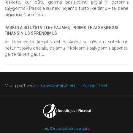
Ieškote, kur būtų galima pasiskolinti pigiai ir geromis
sąlygomis? Paskola su nekilnojamo turto įkeitimu – tai bene
pigiausia šiuo metu...
PASKOLA SU UŽSTATU BE PAJAMŲ: PRIIMKITE ATSAKINGUS
FINANSINIUS SPRENDIMUS
Ar tikrai verta kreiptis dėl paskolos su užstatu suteikimo
neturint jokių oficialių pajamų ir kokiomis sąlygomis apskritai
galite tikėtis gauti...
Mūsų partneriai:
CrowdSearch.eu
,
AmberPixel
info@investicijosirfinansai.lt