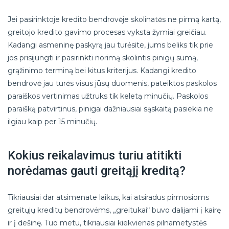
Jei pasirinktoje kredito bendrovėje skolinatės ne pirmą kartą,
greitojo kredito gavimo procesas vyksta žymiai greičiau.
Kadangi asmeninę paskyrą jau turėsite, jums beliks tik prie
jos prisijungti ir pasirinkti norimą skolintis pinigų sumą,
grąžinimo terminą bei kitus kriterijus. Kadangi kredito
bendrovė jau turės visus jūsų duomenis, pateiktos paskolos
paraiškos vertinimas užtruks tik keletą minučių. Paskolos
paraišką patvirtinus, pinigai dažniausiai sąskaitą pasiekia ne
ilgiau kaip per 15 minučių.
Kokius reikalavimus turiu atitikti
norėdamas gauti greitąjį kreditą?
Tikriausiai dar atsimenate laikus, kai atsiradus pirmosioms
greitųjų kreditų bendrovėms, „greitukai“ buvo dalijami į kairę
ir į dešinę. Tuo metu, tikriausiai kiekvienas pilnametystės