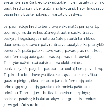
svetainėje esančia kredito skaičiuokle ir joje nustatyti norimo
gauti kredito sumą bei grąžinimo laikotarpį. Patvirtinus savo
pasirinkimą būsite nukreipti į vartotojo paskyrą.
Jei pasirinktoje kredito bendrovėje skolinatės pirmą kartą,
tuomet jums dar reikės užsiregistruoti ir susikurti savo
paskyrą. Registracijos metu turėsite pateikti tam tikrus
duomenis apie save ir patvirtinti savo tapatybę. Kaip taisyklė
bendrovės prašo pateikti savo vardą, pavardę, asmens kodą
bei informaciją apie gaunamas pajamas ir darbovietę.
Tapatybė dažniausiai patvirtinama elektroninės
bankininkystės pagalba, padarant simbolinį 1 cnt. pavedimą.
Taip kredito bendrovė yra tikra, kad sąskaita į kurią vėliau
gausite pinigus, tikrai priklauso jums. Informaciją apie
sėkmingą registraciją gausite elektroniniu paštu arba
telefonu. Tuomet jums beliks tik patvirtinti užpildytą
paskolos paraišką ir laukti atsakymo ar greitasis kreditas
jums gali būti suteiktas.