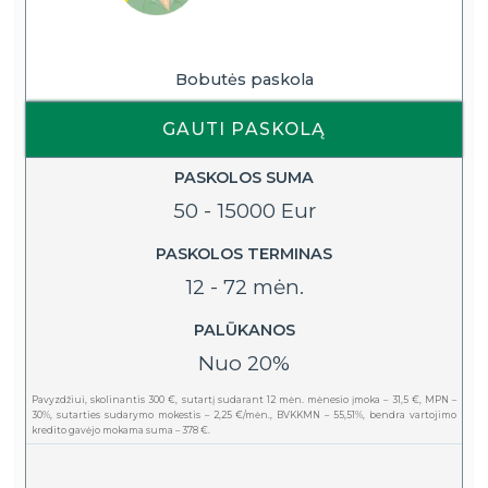
Bobutės paskola
GAUTI PASKOLĄ
PASKOLOS SUMA
50 - 15000 Eur
PASKOLOS TERMINAS
12 - 72 mėn.
PALŪKANOS
Nuo 20%
Pavyzdžiui, skolinantis 300 €, sutartį sudarant 12 mėn. mėnesio įmoka – 31,5 €, MPN –
30%, sutarties sudarymo mokestis – 2,25 €/mėn., BVKKMN – 55,51%, bendra vartojimo
kredito gavėjo mokama suma – 378 €.