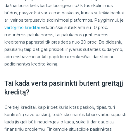
dažnai būna kelis kartus brangesni už kitus skolinimosi
būdus, pavyzdžiui vartojimo paskolas, kurias suteikia bankai
ar įvairios tarpusavio skolinimosi platformos. Palyginimui, jei
vartojimo kreditai
vidutiniškai suteikiami su 10 proc.
metinėmis palūkanomis, tai palūkanos greitiesiems
kreditams paprastai tik prasideda nuo 20 proc. Be didesnių
palūkanų taip pat gali prisidėti ir įvairūs sutarties sudarymo,
administravimo ar kiti papildomi mokesčiai, dar stipriau
padidinantys kredito kainą.
Tai kada verta pasirinkti būtent greitąjį
kreditą?
Greitieji kreditai, kaip ir bet kuris kitas paskolų tipas, turi
konkrečią savo paskirtį, todėl skolinantis labai svarbu suprasti
kada jis gali būti naudingas, o kada, sukelti dar daugiau
finansinių problemų. Tinkamoje situacijoje pasirinktas