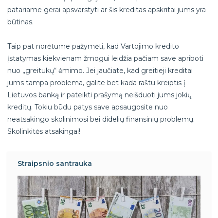
patariame gerai apsvarstyti ar šis kreditas apskritai jums yra
būtinas.
Taip pat norėtume pažymėti, kad Vartojimo kredito
įstatymas kiekvienam žmogui leidžia pačiam save apriboti
nuo „greitukų“ ėmimo. Jei jaučiate, kad greitieji kreditai
jums tampa problema, galite bet kada raštu kreiptis į
Lietuvos banką ir pateikti prašymą neišduoti jums jokių
kreditų. Tokiu būdu patys save apsaugosite nuo
neatsakingo skolinimosi bei didelių finansinių problemų.
Skolinkitės atsakingai!
Straipsnio santrauka