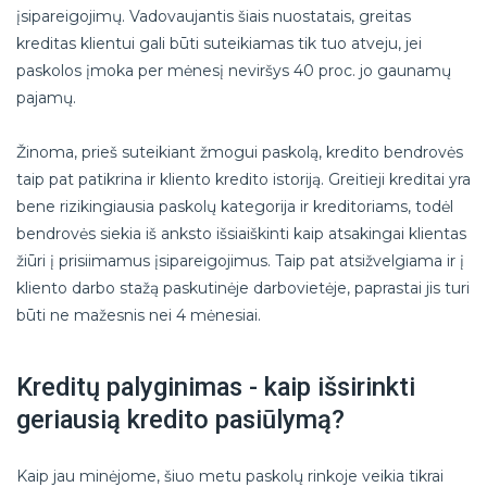
įsipareigojimų. Vadovaujantis šiais nuostatais, greitas
kreditas klientui gali būti suteikiamas tik tuo atveju, jei
paskolos įmoka per mėnesį neviršys 40 proc. jo gaunamų
pajamų.
Žinoma, prieš suteikiant žmogui paskolą, kredito bendrovės
taip pat patikrina ir kliento kredito istoriją. Greitieji kreditai yra
bene rizikingiausia paskolų kategorija ir kreditoriams, todėl
bendrovės siekia iš anksto išsiaiškinti kaip atsakingai klientas
žiūri į prisiimamus įsipareigojimus. Taip pat atsižvelgiama ir į
kliento darbo stažą paskutinėje darbovietėje, paprastai jis turi
būti ne mažesnis nei 4 mėnesiai.
Kreditų palyginimas - kaip išsirinkti
geriausią kredito pasiūlymą?
Kaip jau minėjome, šiuo metu paskolų rinkoje veikia tikrai