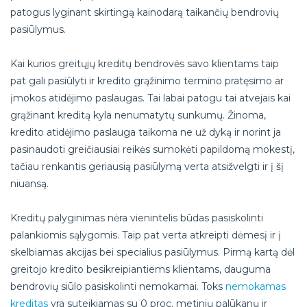
patogus lyginant skirtingą kainodarą taikančių bendrovių
pasiūlymus.
Kai kurios greitųjų kreditų bendrovės savo klientams taip
pat gali pasiūlyti ir kredito grąžinimo termino pratęsimo ar
įmokos atidėjimo paslaugas. Tai labai patogu tai atvejais kai
grąžinant kreditą kyla nenumatytų sunkumų. Žinoma,
kredito atidėjimo paslauga taikoma ne už dyką ir norint ja
pasinaudoti greičiausiai reikės sumokėti papildomą mokestį,
tačiau renkantis geriausią pasiūlymą verta atsižvelgti ir į šį
niuansą.
Kreditų palyginimas nėra vienintelis būdas pasiskolinti
palankiomis sąlygomis. Taip pat verta atkreipti dėmesį ir į
skelbiamas akcijas bei specialius pasiūlymus. Pirmą kartą dėl
greitojo kredito besikreipiantiems klientams, dauguma
bendrovių siūlo pasiskolinti nemokamai. Toks
nemokamas
kreditas
yra suteikiamas su 0 proc. metinių palūkanų ir