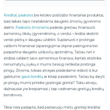
Kreditai, paskolos
bei kitokio pobūdžio finansiniai produktai,
šiais laikais tapo neatskiriama daugelio žmonių gyvenimo
dalimi.
Paskolos žmonėms
padeda greičiau finansuoti
asmeninių tikslų įgyvendinimą, o verslui – leidžia skatinti
verslo plėtrą ir daugiau uždirbti. Suplanuoti ir protingai
valdomi finansiniai įsipareigojimai stipriai palengvina bei
paspartina daugelio užduočių sprendimą. Tačiau net ir
atidžiai valdant savo asmeninius finansus, kartais atsitinka
nenumatytų įvykių ir mums tiesiog netikėtai pristinga
pinigų. Žinoma, tokiais atvejais pradedame ieškoti iš kur
galėtume
gauti kreditą
ar kitaip pasiskolinti. Tačiau ką daryti
jei pinigų mums prireikė ypatingai greitai? Tokiu atveju,
dažniausiai yra kreipiamasi į taip vadinamas greitųjų kreditų
bendroves.
Tikrai nėra paslaptis, kad pastaruoju metu greitieji kreditai