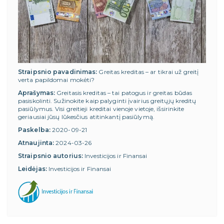
Straipsnio pavadinimas:
Greitas kreditas – ar tikrai už greitį
verta papildomai mokėti?
Aprašymas:
Greitasis kreditas – tai patogus ir greitas būdas
pasiskolinti. Sužinokite kaip palyginti įvairius greitųjų kreditų
pasiūlymus. Visi greitieji kreditai vienoje vietoje, išsirinkite
geriausiai jūsų lūkesčius atitinkantį pasiūlymą.
Paskelba:
2020-09-21
Atnaujinta:
2024-03-26
Straipsnio autorius:
Investicijos ir Finansai
Leidėjas:
Investicijos ir Finansai