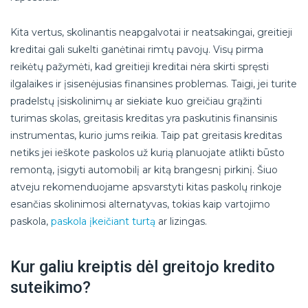
Kita vertus, skolinantis neapgalvotai ir neatsakingai, greitieji
kreditai gali sukelti ganėtinai rimtų pavojų. Visų pirma
reikėtų pažymėti, kad greitieji kreditai nėra skirti spręsti
ilgalaikes ir įsisenėjusias finansines problemas. Taigi, jei turite
pradelstų įsiskolinimų ar siekiate kuo greičiau grąžinti
turimas skolas, greitasis kreditas yra paskutinis finansinis
instrumentas, kurio jums reikia. Taip pat greitasis kreditas
netiks jei ieškote paskolos už kurią planuojate atlikti būsto
remontą, įsigyti automobilį ar kitą brangesnį pirkinį. Šiuo
atveju rekomenduojame apsvarstyti kitas paskolų rinkoje
esančias skolinimosi alternatyvas, tokias kaip vartojimo
paskola,
paskola įkeičiant turtą
ar lizingas.
Kur galiu kreiptis dėl greitojo kredito
suteikimo?