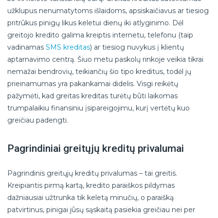
užklupus nenumatytoms išlaidoms, apsiskaičiavus ar tiesiog
pritrūkus pinigų likus keletui dienų iki atlyginimo. Dėl
greitojo kredito galima kreiptis internetu, telefonu (taip
vadinamas
SMS kreditas
) ar tiesiog nuvykus į klientų
aptarnavimo centrą. Šiuo metu paskolų rinkoje veikia tikrai
nemažai bendrovių, teikiančių šio tipo kreditus, todėl jų
prieinamumas yra pakankamai didelis. Visgi reikėtų
pažymėti, kad greitas kreditas turėtų būti laikomas
trumpalaikiu finansiniu įsipareigojimu, kurį vertėtų kuo
greičiau padengti.
Pagrindiniai greitųjų kreditų privalumai
Pagrindinis greitųjų kreditų privalumas – tai greitis.
Kreipiantis pirmą kartą, kredito paraiškos pildymas
dažniausiai užtrunka tik keletą minučių, o paraišką
patvirtinus, pinigai jūsų sąskaitą pasiekia greičiau nei per