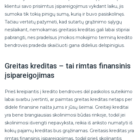
klientui savo prisiimtus įsipareigojimus vykdant laiku, jis
sumoka tik tokią pinigų sumą, kurią ir buvo pasiskolinęs.
Tačiau vertėtų pažymėti, kad sutartų grąžinimo sąlygų
nesilaikant, nemokamas greitasis kreditas gali labai stipriai
pabrangti, nes pradelsus įmokos mokėjimo terminą kredito
bendrovės pradeda skaičiuoti gana didelius delspinigius.
Greitas kreditas – tai rimtas finansinis
įsipareigojimas
Prieš kreipiantis į kredito bendroves dėl paskolos suteikimo
labai svarbu įvertinti, ar paimtas greitas kreditas netaps per
didele finansine našta jums ir jūsų šeimai. Greitieji kreditai
yra bene brangiausias skolinimosi būdas rinkoje, todėl jei
skolinimosi išvengti nepavyksta, reikia iš anksto numatyti iš
kokių pajamų kreditas bus grąžinamas. Greitasis kreditas yra
rimtas finansinis įsipareigojimas, todėl prieš skolinantis