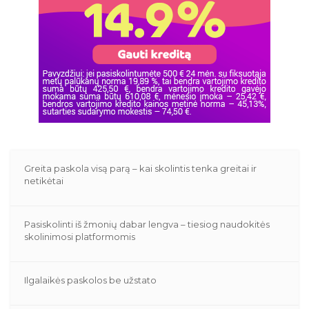
Greita paskola visą parą – kai skolintis tenka greitai ir
netikėtai
Pasiskolinti iš žmonių dabar lengva – tiesiog naudokitės
skolinimosi platformomis
Ilgalaikės paskolos be užstato