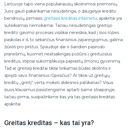
Lietuvoje tapo viena populiariausių skolinimosi priemonių.
Juos gauti pakankamai nesudėtinga, o daugelyje kredito
bendrovių, pirmasis
greitasis kreditas internetu
, apskritai yra
suteikiamas nemokamai. Tačiau nesudėtingas greitojo
kredito gavimo procesas visiškai nereiškia, kad į šios rūšies
paskolas ir iš to sekančius finansinius įsipareigojimus, galima
žiūrėti pro pirštus. Spaudoje dar ir šiandien pasirodo
pranešimų, kuomet neatsakingas požiūris į greituosius
kreditus, stipriai sukomplikuoja paprastų žmonių gyvenimą.
Tad ar greitieji kreditai tikrai tinkamas būdas skolintis ir
spręsti savo finansinius rūpesčius? Ar tikrai už greitųjų
kreditų „greitį“ verta mokėti didesnes palūkanas? Visus
šiuos klausimus pasistengsime aptarti šiame straipsnyje,
tačiau pirma, susipažinkime kas yra tas greitasis kreditas
apskritai.
Greitas kreditas – kas tai yra?