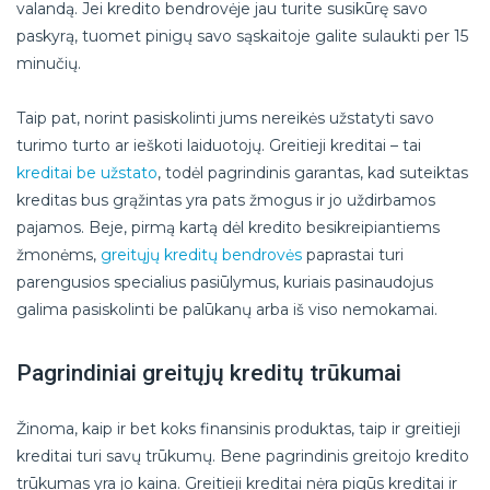
valandą. Jei kredito bendrovėje jau turite susikūrę savo
paskyrą, tuomet pinigų savo sąskaitoje galite sulaukti per 15
minučių.
Taip pat, norint pasiskolinti jums nereikės užstatyti savo
turimo turto ar ieškoti laiduotojų. Greitieji kreditai – tai
kreditai be užstato
, todėl pagrindinis garantas, kad suteiktas
kreditas bus grąžintas yra pats žmogus ir jo uždirbamos
pajamos. Beje, pirmą kartą dėl kredito besikreipiantiems
žmonėms,
greitųjų kreditų bendrovės
paprastai turi
parengusios specialius pasiūlymus, kuriais pasinaudojus
galima pasiskolinti be palūkanų arba iš viso nemokamai.
Pagrindiniai greitųjų kreditų trūkumai
Žinoma, kaip ir bet koks finansinis produktas, taip ir greitieji
kreditai turi savų trūkumų. Bene pagrindinis greitojo kredito
trūkumas yra jo kaina. Greitieji kreditai nėra pigūs kreditai ir