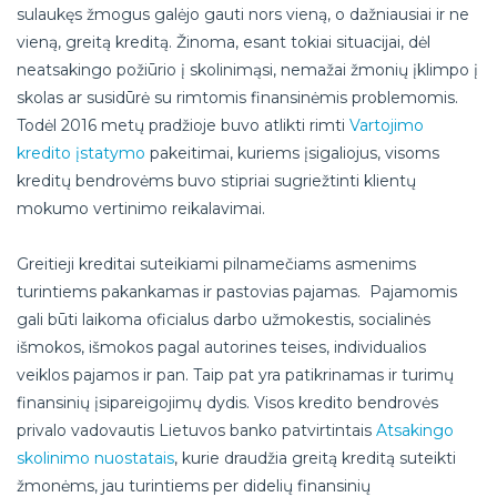
sulaukęs žmogus galėjo gauti nors vieną, o dažniausiai ir ne
vieną, greitą kreditą. Žinoma, esant tokiai situacijai, dėl
neatsakingo požiūrio į skolinimąsi, nemažai žmonių įklimpo į
skolas ar susidūrė su rimtomis finansinėmis problemomis.
Todėl 2016 metų pradžioje buvo atlikti rimti
Vartojimo
kredito įstatymo
pakeitimai, kuriems įsigaliojus, visoms
kreditų bendrovėms buvo stipriai sugriežtinti klientų
mokumo vertinimo reikalavimai.
Greitieji kreditai suteikiami pilnamečiams asmenims
turintiems pakankamas ir pastovias pajamas. Pajamomis
gali būti laikoma oficialus darbo užmokestis, socialinės
išmokos, išmokos pagal autorines teises, individualios
veiklos pajamos ir pan. Taip pat yra patikrinamas ir turimų
finansinių įsipareigojimų dydis. Visos kredito bendrovės
privalo vadovautis Lietuvos banko patvirtintais
Atsakingo
skolinimo nuostatais
, kurie draudžia greitą kreditą suteikti
žmonėms, jau turintiems per didelių finansinių