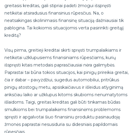
greitasis kreditas, gali stipriai padėti žmogui išspręsti
netikėtai atsiradusius finansinius rūpesčius. Na, o
neatsakingas skolinimasis finansinę situaciją dažniausiai tik
pablogina. Tai kokiomis situacijomis verta pasirinkti greitąjį
kreditą?
Visų pirma, greitieji kreditai skirti spręsti trumpalaikiams ir
netikėtai užklupusiems finansiniams rūpesčiams, kurių
išspręsti kitais metodais paprasčiausiai nėra galimybės.
Paprastai tai būna tokios situacijos, kai pinigų prireikia greitai,
čia ir dabar – pavyzdžiui, sugedus automobiliui, pritrūkus
pinigų atostogų metu, apsiskaičiavus ir išleidus atlyginimą
anksčiau laiko ar užklupus kitoms skubioms nenumatytoms
išlaidoms. Taigi, greitas kreditas gali būti tinkamas būdas
smulkioms bei trumpalaikėms finansinėms problemoms
spręsti ir apgalvotai šiuo finansiniu produktu pasinaudoję
žmonės paprastai nesusiduria su didesniais papildomais
rūpesčiais.