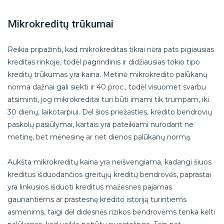
Mikrokreditų trūkumai
Reikia pripažinti, kad mikrokreditas tikrai nėra pats pigiausias
kreditas rinkoje, todėl pagrindinis ir didžiausias tokio tipo
kreditų trūkumas yra kaina. Metinė mikrokredito palūkanų
norma dažnai gali siekti ir 40 proc., todėl visuomet svarbu
atsiminti, jog mikrokreditai turi būti imami tik trumpam, iki
30 dienų, laikotarpiui. Dėl šios priežasties, kredito bendrovių
paskolų pasiūlymai, kartais yra pateikiami nurodant ne
metinę, bet mėnesinę ar net dienos palūkanų normą.
Aukšta mikrokreditų kaina yra neišvengiama, kadangi šiuos
kreditus išduodančios greitųjų kreditų bendrovės, paprastai
yra linkusios išduoti kreditus mažesnes pajamas
gaunantiems ar prastesnę kredito istoriją turintiems
asmenims, taigi dėl didesnės rizikos bendrovėms tenka kelti