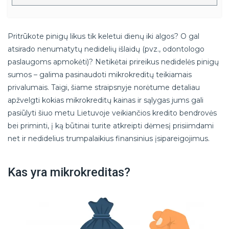
Pritrūkote pinigų likus tik keletui dienų iki algos? O gal
atsirado nenumatytų nedidelių išlaidų (pvz., odontologo
paslaugoms apmokėti)? Netikėtai prireikus nedidelės pinigų
sumos – galima pasinaudoti mikrokreditų teikiamais
privalumais. Taigi, šiame straipsnyje norėtume detaliau
apžvelgti kokias mikrokreditų kainas ir sąlygas jums gali
pasiūlyti šiuo metu Lietuvoje veikiančios kredito bendrovės
bei priminti, į ką būtinai turite atkreipti dėmesį prisiimdami
net ir nedidelius trumpalaikius finansinius įsipareigojimus.
Kas yra mikrokreditas?