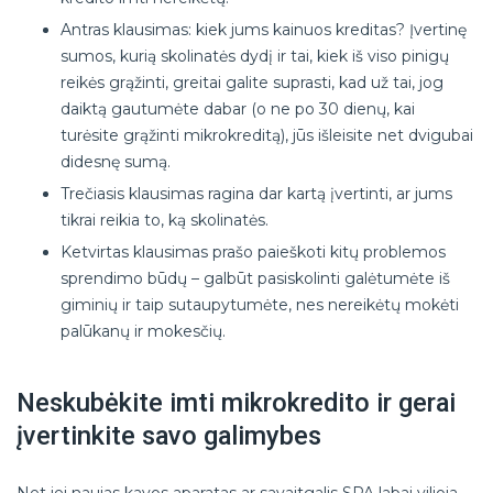
Antras klausimas: kiek jums kainuos kreditas? Įvertinę
sumos, kurią skolinatės dydį ir tai, kiek iš viso pinigų
reikės grąžinti, greitai galite suprasti, kad už tai, jog
daiktą gautumėte dabar (o ne po 30 dienų, kai
turėsite grąžinti mikrokreditą), jūs išleisite net dvigubai
didesnę sumą.
Trečiasis klausimas ragina dar kartą įvertinti, ar jums
tikrai reikia to, ką skolinatės.
Ketvirtas klausimas prašo paieškoti kitų problemos
sprendimo būdų – galbūt pasiskolinti galėtumėte iš
giminių ir taip sutaupytumėte, nes nereikėtų mokėti
palūkanų ir mokesčių.
Neskubėkite imti mikrokredito ir gerai
įvertinkite savo galimybes