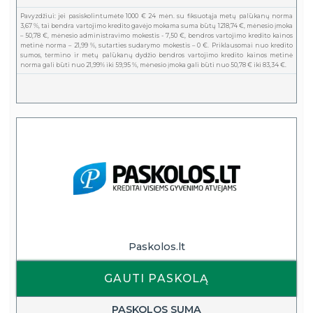
Pavyzdžiui: jei pasiskolintumėte 1000 € 24 mėn. su fiksuotąja metų palūkanų norma
3,67 %, tai bendra vartojimo kredito gavėjo mokama suma būtų 1218,74 €, mėnesio įmoka
– 50,78 €, mėnesio administravimo mokestis - 7,50 €, bendros vartojimo kredito kainos
metinė norma – 21,99 %, sutarties sudarymo mokestis – 0 €. Priklausomai nuo kredito
sumos, termino ir metų palūkanų dydžio bendros vartojimo kredito kainos metinė
norma gali būti nuo 21,99% iki 59,95 %, mėnesio įmoka gali būti nuo 50,78 € iki 83,34 €.
Paskolos.lt
GAUTI PASKOLĄ
PASKOLOS SUMA