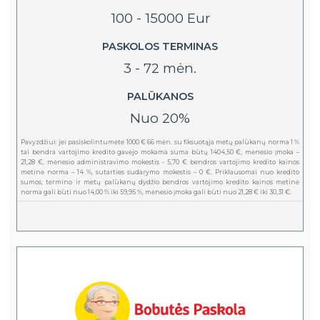
100 - 15000 Eur
PASKOLOS TERMINAS
3 - 72 mėn.
PALŪKANOS
Nuo 20%
Pavyzdžiui: jei pasiskolintumėte 1000 € 66 mėn. su fiksuotąja metų palūkanų norma 1 %
tai bendra vartojimo kredito gavėjo mokama suma būtų 1404,50 €, mėnesio įmoka –
21,28 €, mėnesio administravimo mokestis - 5,70 € bendros vartojimo kredito kainos
metinė norma – 14 %, sutarties sudarymo mokestis – 0 €. Priklausomai nuo kredito
sumos, termino ir metų palūkanų dydžio bendros vartojimo kredito kainos metinė
norma gali būti nuo 14,00 % iki 59,95 %, mėnesio įmoka gali būti nuo 21,28 € iki 30,31 €.