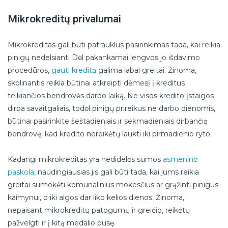
Mikrokreditų privalumai
Mikrokreditas gali būti patrauklus pasirinkimas tada, kai reikia
pinigų nedelsiant. Dėl pakankamai lengvos jo išdavimo
procedūros,
gauti kreditą
galima labai greitai. Žinoma,
skolinantis reikia būtinai atkreipti dėmesį į kreditus
teikiančios bendrovės darbo laiką. Ne visos kredito įstaigos
dirba savaitgaliais, todėl pinigų prireikus ne darbo dienomis,
būtinai pasirinkite šeštadieniais ir sekmadieniais dirbančią
bendrovę, kad kredito nereikėtų laukti iki pirmadienio ryto.
Kadangi mikrokreditas yra nedidelės sumos
asmeninė
paskola
, naudingiausias jis gali būti tada, kai jums reikia
greitai sumokėti komunalinius mokesčius ar grąžinti pinigus
kaimynui, o iki algos dar liko kelios dienos. Žinoma,
nepaisant mikrokreditų patogumų ir greičio, reikėtų
pažvelgti ir į kitą medalio pusę.