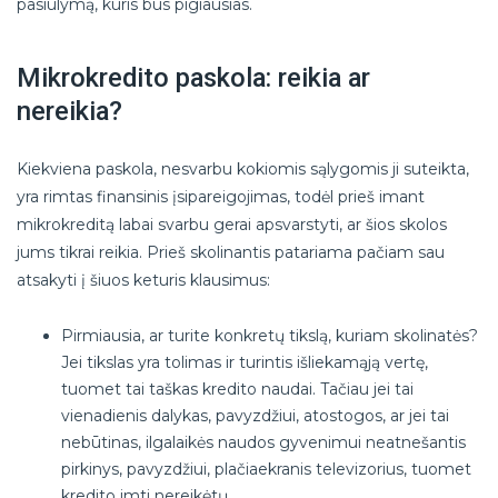
pasiūlymą, kuris bus pigiausias.
Mikrokredito paskola: reikia ar
nereikia?
Kiekviena paskola, nesvarbu kokiomis sąlygomis ji suteikta,
yra rimtas finansinis įsipareigojimas, todėl prieš imant
mikrokreditą labai svarbu gerai apsvarstyti, ar šios skolos
jums tikrai reikia. Prieš skolinantis patariama pačiam sau
atsakyti į šiuos keturis klausimus:
Pirmiausia, ar turite konkretų tikslą, kuriam skolinatės?
Jei tikslas yra tolimas ir turintis išliekamąją vertę,
tuomet tai taškas kredito naudai. Tačiau jei tai
vienadienis dalykas, pavyzdžiui, atostogos, ar jei tai
nebūtinas, ilgalaikės naudos gyvenimui neatnešantis
pirkinys, pavyzdžiui, plačiaekranis televizorius, tuomet
kredito imti nereikėtų.