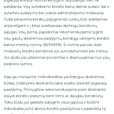
pigiausią kreditą neužtenka lyginti tarpusavyje vien tik
palūkanas. Visą suteikiamo kredito kainą dažnai sudaro dar ir
sutarties sudarymo bei įvairūs administravimo mokesčiai.
Todėl pilnavertis kreditų palyginimas turėtų būti atliekamas
atsižvelgiant ir į kitas svarbiausias skirtingų bendrovių
sąlygas. Visų pirma, papildomai rekomenduojame lyginti
visų gautų skolinimosi pasiūlymų bendrąją vartojimo kredito
kainos metinę normą (BVKKMN). Ši norma parodo, kiek
mokesčių kredito bendrovei jūs sumokėtumėte per metus.
Jos dydis yra užrašomas procentais ir skaičiuojamas nuo jūsų
paskolos sumos.
Kaip jau minėjome, mikrokreditas yra brangus skolinimosi
būdas, todėl prieš skolinantis labai svarbu išsirinkti pigiausią
pasiūlymą. Primygtinai rekomenduojame prieš skolinantis
išsiųsti kredito prašymą bent trims ar daugiau bendrovių.
Tokiu būdu jus galėsite palyginti visus gautus ir būtent
individualiai jums skirtus kredito pasiūlymus ir pasirinktą tą