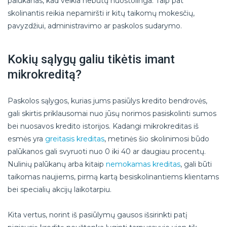
palūkanas, kad veikla nebūtų nuostolinga. Taip pat
skolinantis reikia nepamiršti ir kitų taikomų mokesčių,
pavyzdžiui, administravimo ar paskolos sudarymo.
Kokių sąlygų galiu tikėtis imant
mikrokreditą?
Paskolos sąlygos, kurias jums pasiūlys kredito bendrovės,
gali skirtis priklausomai nuo jūsų norimos pasiskolinti sumos
bei nuosavos kredito istorijos. Kadangi mikrokreditas iš
esmės yra
greitasis kreditas
, metinės šio skolinimosi būdo
palūkanos gali svyruoti nuo 0 iki 40 ar daugiau procentų.
Nulinių palūkanų arba kitaip
nemokamas kreditas
, gali būti
taikomas naujiems, pirmą kartą besiskolinantiems klientams
bei specialių akcijų laikotarpiu.
Kita vertus, norint iš pasiūlymų gausos išsirinkti patį