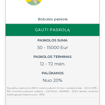
Bobutės paskola
GAUTI PASKOLĄ
PASKOLOS SUMA
50 - 15000 Eur
PASKOLOS TERMINAS
12 - 72 mėn.
PALŪKANOS
Nuo 20%
Pavyzdžiui, skolinantis 300 €, sutartį sudarant 12 mėn. mėnesio įmoka – 31,5 €, MPN –
30%, sutarties sudarymo mokestis – 2,25 €/mėn., BVKKMN – 55,51%, bendra vartojimo
kredito gavėjo mokama suma – 378 €.