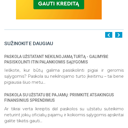
SUŽINOKITE DAUGIAU
PASKOLA UŽSTATANT NEKILNOJAMĄ TURTĄ - GALIMYBĖ
1
2
3
4
5
PASISKOLINTI ITIN PALANKIOMIS SĄLYGOMIS
Ieškote, kur būtų galima pasiskolinti pigiai ir geromis
sąlygomis? Paskola su nekilnojamo turto įkeitimu – tai bene
pigiausia šiuo metu...
PASKOLA SU UŽSTATU BE PAJAMŲ: PRIIMKITE ATSAKINGUS
FINANSINIUS SPRENDIMUS
Ar tikrai verta kreiptis dėl paskolos su užstatu suteikimo
neturint jokių oficialių pajamų ir kokiomis sąlygomis apskritai
galite tikėtis gauti...