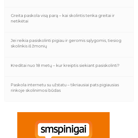
Greita paskola visą parą – kai skolintis tenka greitai ir
netikėtai
Jei reikia pasiskolinti pigiau ir geromis sąlygomis, tiesiog
skolinkis iš žmonių
Kreditai nuo 18 metų – kur kreiptis siekiant pasiskolinti?
Paskola internetu su užstatu – tikriausiai pats pigiausias
rinkoje skolinimosi būdas