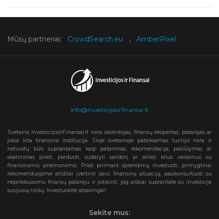
Mūsų partneriai:
CrowdSearch.eu
,
AmberPixel
info@investicijosirfinansai.lt
Svetainė InvesticijosIrFinansai.lt nėra skolintojas, finansų ekspertas, patarėjas ar
jokia kita finansinė institucija. Šioje svetainėje pateikiamas turinys nėra ir
neturėtų būti suprantamas kaip patarimas, rekomendacija, pasiūlymas ar
skatinimas pirkti, parduoti, sudaryti sandorį ar atlikti kitus veiksmus su
finansinėmis priemonėmis. Prieš priimant sprendimą investuoti, primygtinai
rekomenduojame atidžiai įvertinti savo finansinę situaciją, pasikonsultuoti su
nepriklausomu finansų patarėju ir įsitikinti, jog aiškiai suprantate su investicija
susijusią riziką. Investuokite atsakingai!
Sekite mus: