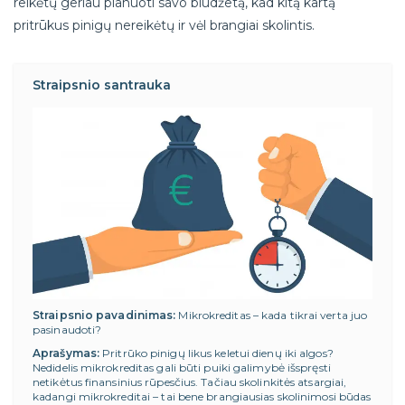
reikėtų geriau planuoti savo biudžetą, kad kitą kartą
pritrūkus pinigų nereikėtų ir vėl brangiai skolintis.
Straipsnio santrauka
Straipsnio pavadinimas:
Mikrokreditas – kada tikrai verta juo
pasinaudoti?
Aprašymas:
Pritrūko pinigų likus keletui dienų iki algos?
Nedidelis mikrokreditas gali būti puiki galimybė išspręsti
netikėtus finansinius rūpesčius. Tačiau skolinkitės atsargiai,
kadangi mikrokreditai – tai bene brangiausias skolinimosi būdas