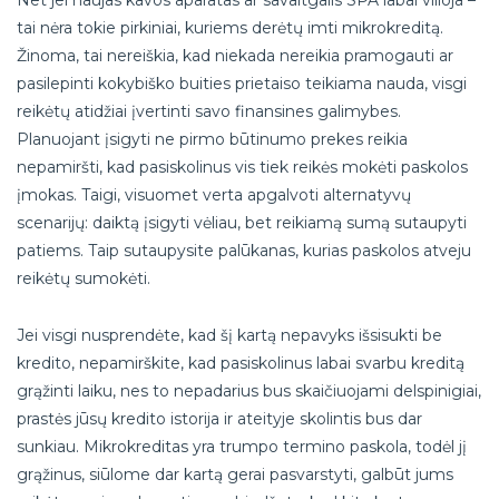
Net jei naujas kavos aparatas ar savaitgalis SPA labai vilioja –
tai nėra tokie pirkiniai, kuriems derėtų imti mikrokreditą.
Žinoma, tai nereiškia, kad niekada nereikia pramogauti ar
pasilepinti kokybiško buities prietaiso teikiama nauda, visgi
reikėtų atidžiai įvertinti savo finansines galimybes.
Planuojant įsigyti ne pirmo būtinumo prekes reikia
nepamiršti, kad pasiskolinus vis tiek reikės mokėti paskolos
įmokas. Taigi, visuomet verta apgalvoti alternatyvų
scenarijų: daiktą įsigyti vėliau, bet reikiamą sumą sutaupyti
patiems. Taip sutaupysite palūkanas, kurias paskolos atveju
reikėtų sumokėti.
Jei visgi nusprendėte, kad šį kartą nepavyks išsisukti be
kredito, nepamirškite, kad pasiskolinus labai svarbu kreditą
grąžinti laiku, nes to nepadarius bus skaičiuojami delspinigiai,
prastės jūsų kredito istorija ir ateityje skolintis bus dar
sunkiau. Mikrokreditas yra trumpo termino paskola, todėl jį
grąžinus, siūlome dar kartą gerai pasvarstyti, galbūt jums