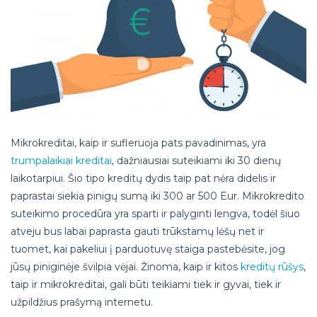
Mikrokreditai, kaip ir sufleruoja pats pavadinimas, yra
trumpalaikiai kreditai
, dažniausiai suteikiami iki 30 dienų
laikotarpiui. Šio tipo kreditų dydis taip pat nėra didelis ir
paprastai siekia pinigų sumą iki 300 ar 500 Eur. Mikrokredito
suteikimo procedūra yra sparti ir palyginti lengva, todėl šiuo
atveju bus labai paprasta gauti trūkstamų lėšų net ir
tuomet, kai pakeliui į parduotuvę staiga pastebėsite, jog
jūsų piniginėje švilpia vėjai. Žinoma, kaip ir kitos
kreditų rūšys
,
taip ir mikrokreditai, gali būti teikiami tiek ir gyvai, tiek ir
užpildžius prašymą internetu.