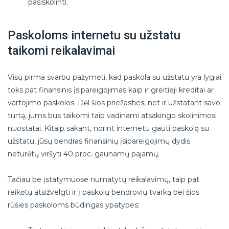
pasiskolinti.
Paskoloms internetu su užstatu
taikomi reikalavimai
Visų pirma svarbu pažymėti, kad paskola su užstatu yra lygiai
toks pat finansinis įsipareigojimas kaip ir greitieji kreditai ar
vartojimo paskolos. Dėl šios priežasties, net ir užstatant savo
turtą, jums bus taikomi taip vadinami atsakingo skolinimosi
nuostatai. Kitaip sakant, norint internetu gauti paskolą su
užstatu, jūsų bendras finansinių įsipareigojimų dydis
neturėtų viršyti 40 proc. gaunamų pajamų.
Tačiau be įstatymuose numatytų reikalavimų, taip pat
reikėtų atsižvelgti ir į paskolų bendrovių tvarką bei šios
rūšies paskoloms būdingas ypatybes: