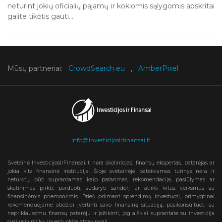
neturint jokių oficialių pajamų ir kokiomis sąlygomis apskritai
galite tikėtis gauti...
Mūsų partneriai:
CrowdSearch.eu
,
AmberPixel
info@investicijosirfinansai.lt
Svetainė InvesticijosIrFinansai.lt nėra skolintojas, finansų ekspertas, patarėjas ar
jokia kita finansinė institucija. Šioje svetainėje pateikiamas turinys nėra ir
neturėtų būti suprantamas kaip patarimas, rekomendacija, pasiūlymas ar
skatinimas pirkti, parduoti, sudaryti sandorį ar atlikti kitus veiksmus su
finansinėmis priemonėmis. Prieš priimant sprendimą investuoti, primygtinai
rekomenduojame atidžiai įvertinti savo finansinę situaciją, pasikonsultuoti su
nepriklausomu finansų patarėju ir įsitikinti, jog aiškiai suprantate su investicija
susijusią riziką. Investuokite atsakingai!