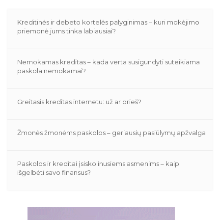
Kreditinės ir debeto kortelės palyginimas – kuri mokėjimo
priemonė jums tinka labiausiai?
Nemokamas kreditas – kada verta susigundyti suteikiama
paskola nemokamai?
Greitasis kreditas internetu: už ar prieš?
Žmonės žmonėms paskolos – geriausių pasiūlymų apžvalga
Paskolos ir kreditai įsiskolinusiems asmenims – kaip
išgelbėti savo finansus?