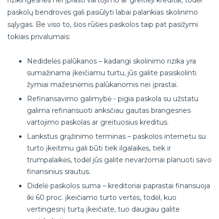
paskolų bendrovės gali pasiūlyti labai palankias skolinimo
sąlygas. Be viso to, šios rūšies paskolos taip pat pasižymi
tokiais privalumais:
Nedidelės palūkanos – kadangi skolinimo rizika yra
sumažinama įkeičiamu turtu, jūs galite pasiskolinti
žymiai mažesnėmis palūkanomis nei įprastai.
Refinansavimo galimybė - pigia paskola su užstatu
galima refinansuoti anksčiau gautas brangesnes
vartojimo paskolas ar greituosius kreditus.
Lankstus grąžinimo terminas – paskolos internetu su
turto įkeitimu gali būti tiek ilgalaikės, tiek ir
trumpalaikės, todėl jūs galite nevaržomai planuoti savo
finansinius srautus.
Didelė paskolos suma – kreditoriai paprastai finansuoja
iki 60 proc. įkeičiamo turto vertės, todėl, kuo
vertingesnį turtą įkeičiate, tuo daugiau galite