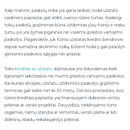
Kaip matote, paskolų rinka yra gana lanksti, todėl užstato
vaidmenį paprastai gali atlikti įvairios rūšies turtas. Kadangi
tokių paskolų grąžinimas būna užtikrintas jūsų fiziniu ir realiu
turtu, jos yra žymiai pigesnės nei visiems įprastos vartojimo
paskolos. Pagalvokite, juk fizinis užstatas kredito bendrovei
stipriai sumažina skolinimo riziką, būtent todėl ji gali pasiūlyti
geresnes paskolos sąlygas nei įprastai.
Toks
kreditas su užstatu
dažniausiai yra išduodamas kiek
ilgesniam laikotarpiui nei mums įprastos vartojimo paskolos.
Kai kuriais atvejais, užstatu užtikrintos paskolos grąžinimo
terminas gali siekti net iki 30 metų. Dėl šios priežasties, šios
rūšies kreditais paprastai yra finansuojami didesnės vertės
pirkiniai ar verslo projektai. Pavyzdžiui, nekilnojamo turto
įsigijimas, namų statyba ar remontas, verslo plėtra ar kiti
didesnių išlaidų reikalaujantys pirkiniai.