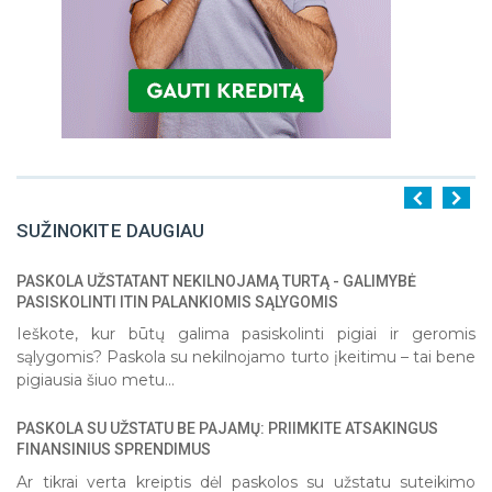
SUŽINOKITE DAUGIAU
PASKOLA UŽSTATANT NEKILNOJAMĄ TURTĄ - GALIMYBĖ
1
2
3
4
5
PASISKOLINTI ITIN PALANKIOMIS SĄLYGOMIS
Ieškote, kur būtų galima pasiskolinti pigiai ir geromis
sąlygomis? Paskola su nekilnojamo turto įkeitimu – tai bene
pigiausia šiuo metu...
PASKOLA SU UŽSTATU BE PAJAMŲ: PRIIMKITE ATSAKINGUS
FINANSINIUS SPRENDIMUS
Ar tikrai verta kreiptis dėl paskolos su užstatu suteikimo