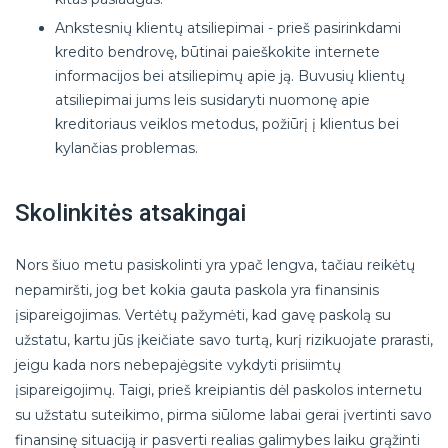
Ankstesnių klientų atsiliepimai - prieš pasirinkdami
kredito bendrovę, būtinai paieškokite internete
informacijos bei atsiliepimų apie ją. Buvusių klientų
atsiliepimai jums leis susidaryti nuomonę apie
kreditoriaus veiklos metodus, požiūrį į klientus bei
kylančias problemas.
Skolinkitės atsakingai
Nors šiuo metu pasiskolinti yra ypač lengva, tačiau reikėtų
nepamiršti, jog bet kokia gauta paskola yra finansinis
įsipareigojimas. Vertėtų pažymėti, kad gavę paskolą su
užstatu, kartu jūs įkeičiate savo turtą, kurį rizikuojate prarasti,
jeigu kada nors nebepajėgsite vykdyti prisiimtų
įsipareigojimų. Taigi, prieš kreipiantis dėl paskolos internetu
su užstatu suteikimo, pirma siūlome labai gerai įvertinti savo
finansinę situaciją ir pasverti realias galimybes laiku grąžinti