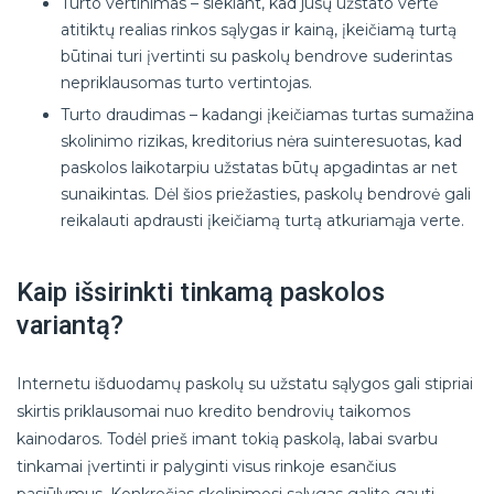
Turto vertinimas – siekiant, kad jūsų užstato vertė
atitiktų realias rinkos sąlygas ir kainą, įkeičiamą turtą
būtinai turi įvertinti su paskolų bendrove suderintas
nepriklausomas turto vertintojas.
Turto draudimas – kadangi įkeičiamas turtas sumažina
skolinimo rizikas, kreditorius nėra suinteresuotas, kad
paskolos laikotarpiu užstatas būtų apgadintas ar net
sunaikintas. Dėl šios priežasties, paskolų bendrovė gali
reikalauti apdrausti įkeičiamą turtą atkuriamąja verte.
Kaip išsirinkti tinkamą paskolos
variantą?
Internetu išduodamų paskolų su užstatu sąlygos gali stipriai
skirtis priklausomai nuo kredito bendrovių taikomos
kainodaros. Todėl prieš imant tokią paskolą, labai svarbu
tinkamai įvertinti ir palyginti visus rinkoje esančius
pasiūlymus. Konkrečias skolinimosi sąlygas galite gauti