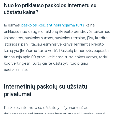
Nuo ko priklauso paskolos internetu su
užstatu kaina?
Iš esmės,
paskolos įkeičiant nekilnojamą turtą
kaina
priklauso nuo daugelio faktorių (kredito bendrovės taikomos
kainodaros, paskolos sumos, paskolos termino, jūsų kredito
istorijos ir pan.), tačiau esminis veiksnys, lemiantis kredito
kainą yra įkeičiamo turto vertė. Paskolų bendrovės paprastai
finansuoja apie 60 proc. įkeičiamo turto rinkos vertės, todėl
kuo vertingesnį turtą galite užstatyti, tuo pigiau
pasiskolinsite.
Internetinių paskolų su užstatu
privalumai
Paskolos internetu su užstatu yra žymiai mažiau
rizikingesnės nei įprasti vartojimo ar greitieji kreditai, todėl