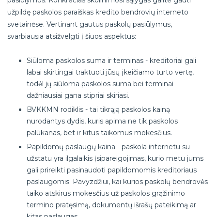
užpildę paskolos paraiškas kredito bendrovių interneto
svetainėse. Vertinant gautus paskolų pasiūlymus,
svarbiausia atsižvelgti į šiuos aspektus:
Siūloma paskolos suma ir terminas - kreditoriai gali
labai skirtingai traktuoti jūsų įkeičiamo turto vertę,
todėl jų siūloma paskolos suma bei terminai
dažniausiai gana stipriai skiriasi.
BVKKMN rodiklis - tai tikrąją paskolos kainą
nurodantys dydis, kuris apima ne tik paskolos
palūkanas, bet ir kitus taikomus mokesčius.
Papildomų paslaugų kaina - paskola internetu su
užstatu yra ilgalaikis įsipareigojimas, kurio metu jums
gali prireikti pasinaudoti papildomomis kreditoriaus
paslaugomis. Pavyzdžiui, kai kurios paskolų bendrovės
taiko atskirus mokesčius už paskolos grąžinimo
termino pratęsimą, dokumentų išrašų pateikimą ar
kitas paslaugas.