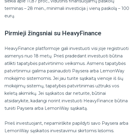
siekia apie 11,87 proc., vidutinis finansuojamų paskolų
terminas – 28 mėn., minimali investicija į vieną paskolą – 100
eurų.
Pirmieji žingsniai su HeavyFinance
HeavyFinance platformoje gali investuoti visi joje registruoti
asmenys nuo 18 metų. Prieš pradedant investuoti būtina
atlikti tapatybės patvirtinimo veiksmus. Asmens tapatybės
patvirtinimui galima pasinaudoti Paysera arba LemonWay
mokėjimo sistemomis. Jei jau turite sąskaitą vienoje iš šių
mokėjimų sistemų, tapatybės patvirtinimas užtruks vos
keletą akimirkų. Jei sąskaitos dar neturite, būtinai
atsidarykite, kadangi norint investuoti HeavyFinance būtina
turėti Paysera arba LemonWay sąskaitą.
Prieš investuojant, nepamirškite papildyti savo Paysera arba
LemonWay sąskaitos investavimui skirtomis lėšomis.