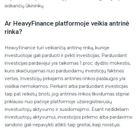
ieškančių ūkininkų.
Ar HeavyFinance platformoje veikia antrinė
rinka?
HeavyFinance turi veikiančią antrinę rinką, kurioje
investuotojai gali parduoti ir pirkti investicijas. Parduodant
investicijas pardavėjui yra taikomas 1 proc. dydžio mokestis,
kuris skaičiuojamas nuo parduodamų investicijų faktinės
vertės. Investicijų pirkėjams antrinės rinkos paslaugos yra
visiškai nemokamos. Perkant arba parduodant investicijas
taip pat reikėtų žinoti, jog antrinės rinkos likvidumas stipriai
priklauso nuo pačioje platformoje užsiregistravusių
investuotojų aktyvumo ir susidomėjimo. Esant nedideliam
investuotojų aktyvumui, investicijos pirkimo arba pardavimo
sandorio gali nepavykti atlikti taip greitai, kaip norėtųsi.