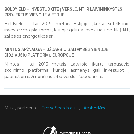
BOLDYIELD – INVESTUOKITE Į VERSLO, NT IR LAIVININKYSTĖS
1
2
3
4
5
PROJEKTUS VIENOJE VIETOJE
Boldyield – tai 2019 metais Estijoje įkurta sutelktinio
investavimo platforma, kurioje galima investuoti ne tik į NT,
žaliosios energetikos ar...
MINTOS APŽVALGA – UŽDARBIO GALIMYBĖS VIENOJE
DIDŽIAUSIŲ PLATFORMŲ EUROPOJE
Mintos – tai 2015 metais Latvijoje įkurta tarpusavio
skolinimo platforma, kurioje asmenys gali investuoti į
paprastiems žmonėms arba verslui išduodamas...
Mūsų partneriai:
CrowdSearch.eu
,
AmberPixel