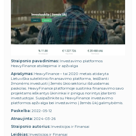
Straipsnio pavadinimas:
Investavimo platformos
HeavyFinance atsiliepimai ir apžvalga
Aprašymas:
HeavyFinance – tai 2020 metais atidaryta
Lietuviška sutelktinio finansavimo platforma, leidžianti
žmonėms investuoti į žemės ūkio sektoriui išduodamas
paskolas. HeavyFinance platformoje susitinka finansavimo savo
projektams ieškantys ūkininkai ir pinigus norintys įdarbinti
investuotojai. Susipažinkite su HeavyFinance investavimo
platformos apžvalga bei investavimo į žemės ūkį galimybėmis.
Paskelba:
2022-05-12
Atnaujinta:
2024-03-26
Straipsnio autorius:
Investicijos ir Finansai
Leidėjas:
Investicijos ir Finansai