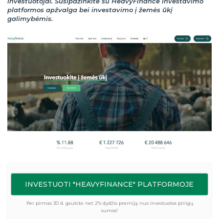
investuotojai. Susipažinkite su HeavyFinance investavimo
platformos apžvalga bei investavimo į žemės ūkį
galimybėmis.
INVESTUOTI "HEAVYFINANCE" PLATFORMOJE
Per pirmas 30 d. gaukite net 2% dydžio premiją nuo investuotos pinigų
sumos!