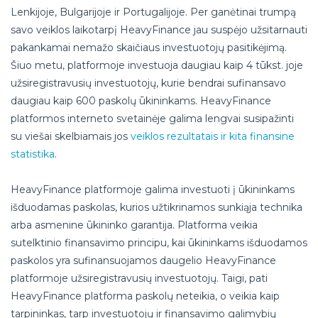
Lenkijoje, Bulgarijoje ir Portugalijoje. Per ganėtinai trumpą
savo veiklos laikotarpį HeavyFinance jau suspėjo užsitarnauti
pakankamai nemažo skaičiaus investuotojų pasitikėjimą.
Šiuo metu, platformoje investuoja daugiau kaip 4 tūkst. joje
užsiregistravusių investuotojų, kurie bendrai sufinansavo
daugiau kaip 600 paskolų ūkininkams. HeavyFinance
platformos interneto svetainėje galima lengvai susipažinti
su viešai skelbiamais jos
veiklos rezultatais ir kita finansine
statistika
.
HeavyFinance platformoje galima investuoti į ūkininkams
išduodamas paskolas, kurios užtikrinamos sunkiąja technika
arba asmenine ūkininko garantija. Platforma veikia
sutelktinio finansavimo principu, kai ūkininkams išduodamos
paskolos yra sufinansuojamos daugelio HeavyFinance
platformoje užsiregistravusių investuotojų. Taigi, pati
HeavyFinance platforma paskolų neteikia, o veikia kaip
tarpininkas, tarp investuotojų ir finansavimo galimybių