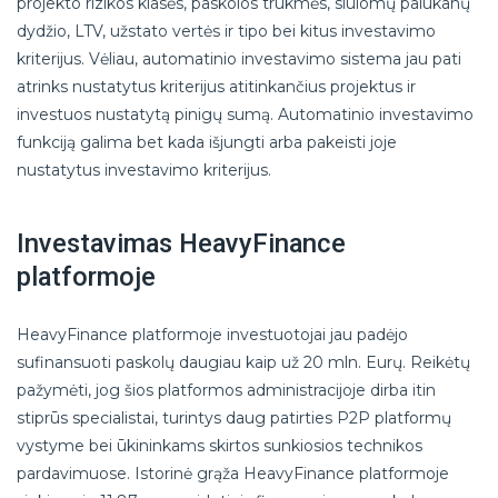
projekto rizikos klasės, paskolos trukmės, siūlomų palūkanų
dydžio, LTV, užstato vertės ir tipo bei kitus investavimo
kriterijus. Vėliau, automatinio investavimo sistema jau pati
atrinks nustatytus kriterijus atitinkančius projektus ir
investuos nustatytą pinigų sumą. Automatinio investavimo
funkciją galima bet kada išjungti arba pakeisti joje
nustatytus investavimo kriterijus.
Investavimas HeavyFinance
platformoje
HeavyFinance platformoje investuotojai jau padėjo
sufinansuoti paskolų daugiau kaip už 20 mln. Eurų. Reikėtų
pažymėti, jog šios platformos administracijoje dirba itin
stiprūs specialistai, turintys daug patirties P2P platformų
vystyme bei ūkininkams skirtos sunkiosios technikos
pardavimuose. Istorinė grąža HeavyFinance platformoje