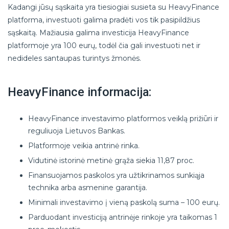
Kadangi jūsų sąskaita yra tiesiogiai susieta su HeavyFinance
platforma, investuoti galima pradėti vos tik pasipildžius
sąskaitą. Mažiausia galima investicija HeavyFinance
platformoje yra 100 eurų, todėl čia gali investuoti net ir
nedideles santaupas turintys žmonės.
HeavyFinance informacija:
HeavyFinance investavimo platformos veiklą prižiūri ir
reguliuoja Lietuvos Bankas.
Platformoje veikia antrinė rinka.
Vidutinė istorinė metinė grąža siekia 11,87 proc.
Finansuojamos paskolos yra užtikrinamos sunkiąja
technika arba asmenine garantija.
Minimali investavimo į vieną paskolą suma – 100 eurų.
Parduodant investiciją antrinėje rinkoje yra taikomas 1