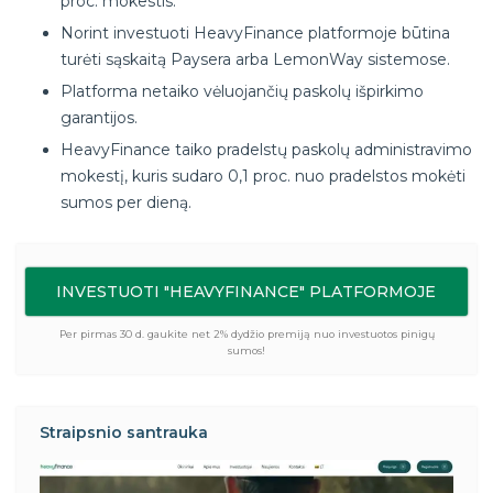
proc. mokestis.
Norint investuoti HeavyFinance platformoje būtina
turėti sąskaitą Paysera arba LemonWay sistemose.
Platforma netaiko vėluojančių paskolų išpirkimo
garantijos.
HeavyFinance taiko pradelstų paskolų administravimo
mokestį, kuris sudaro 0,1 proc. nuo pradelstos mokėti
sumos per dieną.
INVESTUOTI "HEAVYFINANCE" PLATFORMOJE
Per pirmas 30 d. gaukite net 2% dydžio premiją nuo investuotos pinigų
sumos!
Straipsnio santrauka