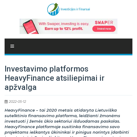
Investavimo platformos
HeavyFinance atsiliepimai ir
apžvalga
2022-05-12
HeavyFinance – tai 2020 metais atidaryta Lietuviška
sutelktinio finansavimo platforma, leidžianti žmonėms
investuoti į žemės ūkio sektoriui išduodamas paskolas.
HeavyFinance platformoje susitinka finansavimo savo
projektams ieškantys ūkininkai ir pinigus norintys įdarbinti