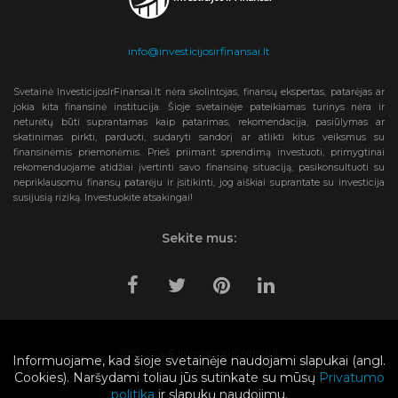
info@investicijosirfinansai.lt
Svetainė InvesticijosIrFinansai.lt nėra skolintojas, finansų ekspertas, patarėjas ar
jokia kita finansinė institucija. Šioje svetainėje pateikiamas turinys nėra ir
neturėtų būti suprantamas kaip patarimas, rekomendacija, pasiūlymas ar
skatinimas pirkti, parduoti, sudaryti sandorį ar atlikti kitus veiksmus su
finansinėmis priemonėmis. Prieš priimant sprendimą investuoti, primygtinai
rekomenduojame atidžiai įvertinti savo finansinę situaciją, pasikonsultuoti su
nepriklausomu finansų patarėju ir įsitikinti, jog aiškiai suprantate su investicija
susijusią riziką. Investuokite atsakingai!
Sekite mus:
2019-2024 © Investicijosirfinansai.lt
Informuojame, kad šioje svetainėje naudojami slapukai (angl.
Cookies). Naršydami toliau jūs sutinkate su mūsų
Privatumo
politika
ir slapukų naudojimu.