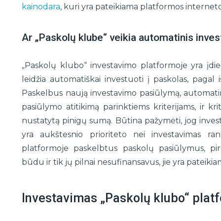
kainodara
, kuri yra pateikiama platformos interneto
Ar „Paskolų klube“ veikia automatinis inve
„Paskolų klubo“ investavimo platformoje yra įdie
leidžia automatiškai investuoti į paskolas, pagal i
Paskelbus naują investavimo pasiūlymą, automatin
pasiūlymo atitikimą parinktiems kriterijams, ir kri
nustatytą pinigų sumą. Būtina pažymėti, jog inv
yra aukštesnio prioriteto nei investavimas ra
platformoje paskelbtus paskolų pasiūlymus, pi
būdu ir tik jų pilnai nesufinansavus, jie yra pateiki
Investavimas „Paskolų klubo“ plat