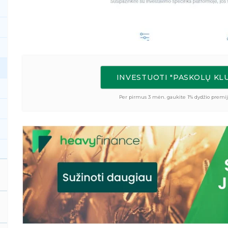
INVESTUOTI "PASKOLŲ K
Per pirmus 3 mėn. gaukite 1% dydžio premij