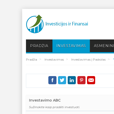
PRADŽIA
INVESTAVIMAS
ASMENINI
Pradžia
Investavimas
Investavimas į Paskolas
Investavimo ABC
Sužinokite kaip pradėti investuoti.