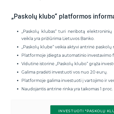
„Paskolų klubo“ platformos informa
„Paskolų klubas“ turi neribotą elektroninių p
veikla yra prižiūrima Lietuvos Banko.
„Paskolų klube“ veikia aktyvi antrinė paskolų r
Platformoje įdiegta automatinio investavimo f
Vidutinė istorinė „Paskolų klubo“ grąža invest
Galima pradėti investuoti vos nuo 20 eurų.
Platformoje galima investuoti į vartojimo ir ve
Naudojantis antrine rinka yra taikomas 1 proc.
INVESTUOTI "PASKOLŲ K