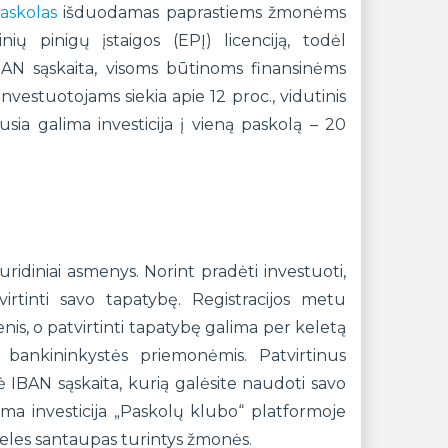
paskolas
išduodamas paprastiems žmonėms
nių pinigų įstaigos (EPĮ) licenciją, todėl
BAN sąskaita, visoms būtinoms finansinėms
investuotojams siekia apie 12 proc., vidutinis
ia galima investicija į vieną paskolą – 20
 juridiniai asmenys. Norint pradėti investuoti,
virtinti savo tapatybę. Registracijos metu
is, o patvirtinti tapatybę galima per keletą
 bankininkystės priemonėmis. Patvirtinus
 IBAN sąskaita, kurią galėsite naudoti savo
ima investicija „Paskolų klubo“ platformoje
dideles santaupas turintys žmonės.