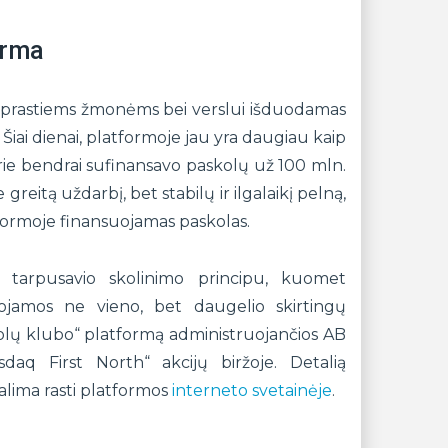
orma
paprastiems žmonėms bei verslui išduodamas
Šiai dienai, platformoje jau yra daugiau kaip
urie bendrai sufinansavo paskolų už 100 mln.
reitą uždarbį, bet stabilų ir ilgalaikį pelną,
tformoje finansuojamas paskolas.
s tarpusavio skolinimo principu, kuomet
ojamos ne vieno, bet daugelio skirtingų
kolų klubo“ platformą administruojančios AB
daq First North“ akcijų biržoje. Detalią
galima rasti platformos
interneto svetainėje
.