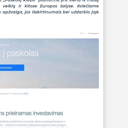
. „Paskolų klubo“ platforma yra viena iš mūsų
o veiklą ir kitose Europos šalyse. Kviečiame
 apžvalga, jos išskirtinumais bei uždarbio joje