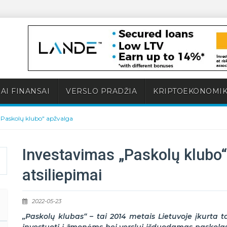
AI FINANSAI
VERSLO PRADŽIA
KRIPTOEKONOMI
"Paskolų klubo" apžvalga
Investavimas „Paskolų klubo“ 
atsiliepimai
2022-05-23
„Paskolų klubas“ – tai 2014 metais Lietuvoje įkurta 