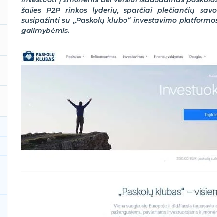
investuoti į žmonėms bei verslui išduodamas paskolas
šalies P2P rinkos lyderių, sparčiai plečiančių sav
susipažinti su „Paskolų klubo“ investavimo platformos
galimybėmis.