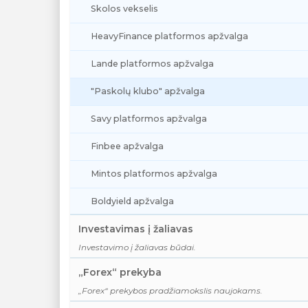
Skolos vekselis
HeavyFinance platformos apžvalga
Lande platformos apžvalga
"Paskolų klubo" apžvalga
Savy platformos apžvalga
Finbee apžvalga
Mintos platformos apžvalga
Boldyield apžvalga
Investavimas į žaliavas
Investavimo į žaliavas būdai.
„Forex“ prekyba
„Forex“ prekybos pradžiamokslis naujokams.