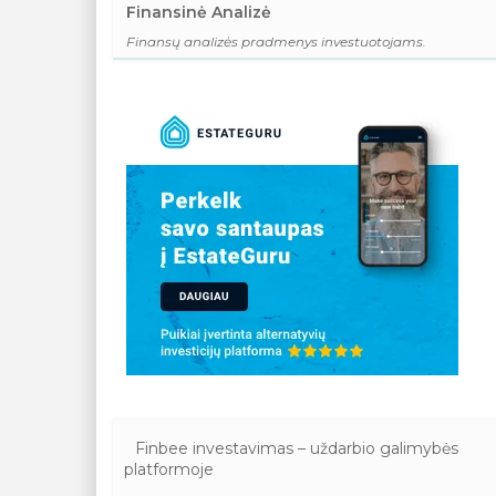
Finansinė Analizė
Finansų analizės pradmenys investuotojams.
Finbee investavimas – uždarbio galimybės
platformoje