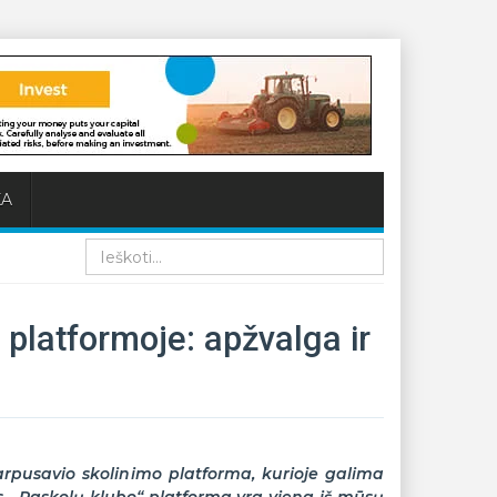
KA
Paieška
platformoje: apžvalga ir
tarpusavio skolinimo platforma, kurioje galima