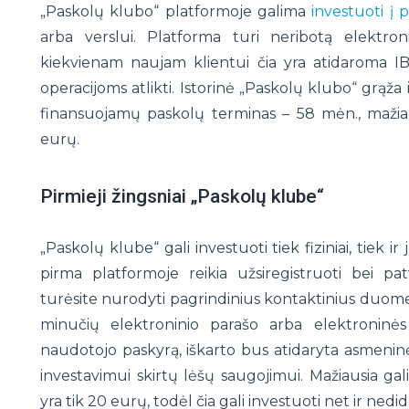
„Paskolų klubo“ platformoje galima
investuoti į 
arba verslui. Platforma turi neribotą elektroni
kiekvienam naujam klientui čia yra atidaroma I
operacijoms atlikti. Istorinė „Paskolų klubo“ grąža 
finansuojamų paskolų terminas – 58 mėn., mažiaus
eurų.
Pirmieji žingsniai „Paskolų klube“
„Paskolų klube“ gali investuoti tiek fiziniai, tiek ir
pirma platformoje reikia užsiregistruoti bei pat
turėsite nurodyti pagrindinius kontaktinius duomen
minučių elektroninio parašo arba elektroninės
naudotojo paskyrą, iškarto bus atidaryta asmeninė
investavimui skirtų lėšų saugojimui. Mažiausia gal
yra tik 20 eurų, todėl čia gali investuoti net ir ne