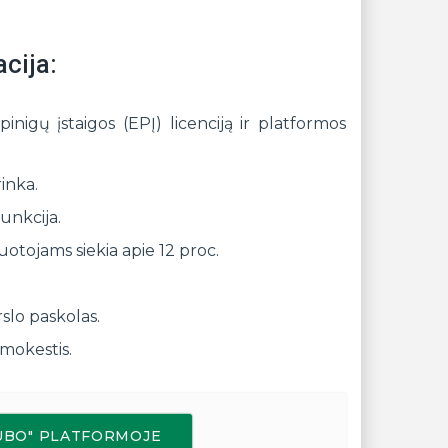
cija:
inigų įstaigos (EPĮ) licenciją ir platformos
inka.
unkcija.
uotojams siekia apie 12 proc.
rslo paskolas.
 mokestis.
LUBO" PLATFORMOJE