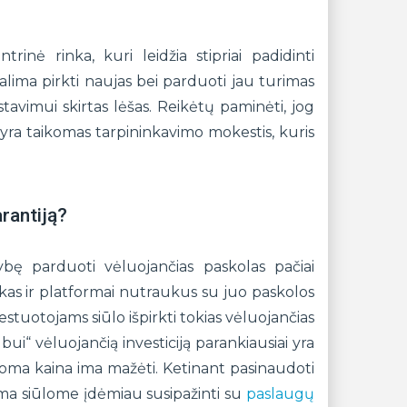
rinė rinka, kuri leidžia stipriai padidinti
galima pirkti naujas bei parduoti jau turimas
estavimui skirtas lėšas. Reikėtų paminėti, jog
yra taikomas tarpininkavimo mokestis, kuris
rantiją?
ybę parduoti vėluojančias paskolas pačiai
kas ir platformai nutraukus su juo paskolos
stuotojams siūlo išpirkti tokias vėluojančias
ubui“ vėluojančią investiciją parankiausiai yra
iūloma kaina ima mažėti. Ketinant pasinaudoti
rma siūlome įdėmiau susipažinti su
paslaugų