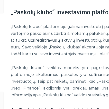
„Paskolų klubo“ investavimo platf
„Paskolų klubo“ platformoje galima investuoti į 
vartojimo paskolas ir uždirbti iš mokamų palūkanų. 
13 tūkst. užsiregistravusių aktyvių investuotojų, k
eurų. Savo veikloje „Paskolų klubas“ akcentuoja ne g
todėl kartu su savo investuotojais investuoja į pla
„Paskolų klubo“ veiklos modelis yra pagrįsta
platformoje skelbiamos paskolos yra sufinansu
investuotojų. Taip pat reikėtų paminėti, kad „Pas
„Neo Finance“ akcijomis yra prekiaujamas „Nas
informaciją apie „Paskolų klubo“ veiklos statistiką 