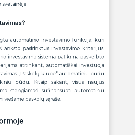
 svetainėje.
stavimas?
gta automatinio investavimo funkcija, kuri
š anksto pasirinktus investavimo kriterijus.
io investavimo sistema patikrina paskelbto
terijams atitinkant, automatiškai investuoja
estavimas „Paskolų klube“ automatiniu būdu
nkiniu būdu. Kitaip sakant, visus naujus
rma stengiamasi sufinansuoti automatiniu
ami viešame paskolų sąraše.
formoje