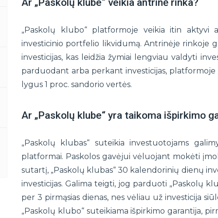
Ar „Paskolų klube“ veikia antrinė rinka?
„Paskolų klubo“ platformoje veikia itin aktyvi ant
investicinio portfelio likvidumą. Antrinėje rinkoje 
investicijas, kas leidžia žymiai lengviau valdyti inv
parduodant arba perkant investicijas, platformoje 
lygus 1 proc. sandorio vertės.
Ar „Paskolų klube“ yra taikoma išpirkimo ga
„Paskolų klubas“ suteikia investuotojams galim
platformai. Paskolos gavėjui vėluojant mokėti įmo
sutartį, „Paskolų klubas“ 30 kalendorinių dienų inve
investicijas. Galima teigti, jog parduoti „Paskolų kl
per 3 pirmąsias dienas, nes vėliau už investicija s
„Paskolų klubo“ suteikiama išpirkimo garantija, pi