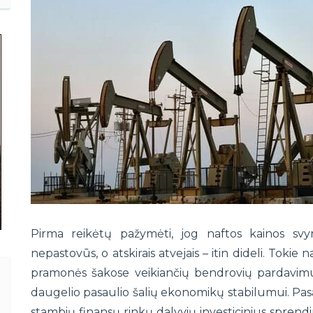
Pirma reikėtų pažymėti, jog naftos kainos svyr
nepastovūs, o atskirais atvejais – itin dideli. Tokie 
pramonės šakose veikiančių bendrovių pardavimus 
daugelio pasaulio šalių ekonomikų stabilumui. Pasau
stambių finansų rinkų dalyvių investicinius sprend