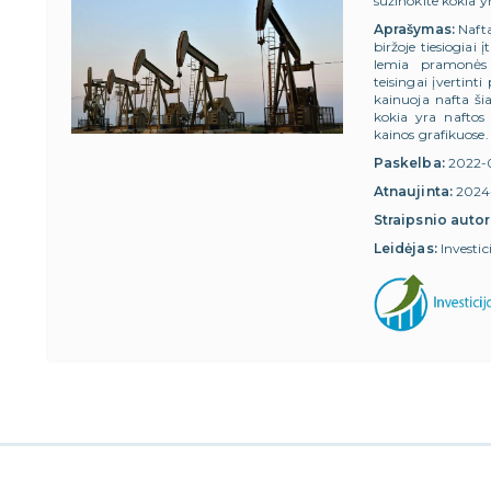
sužinokite kokia y
Aprašymas:
Nafta
biržoje tiesiogiai
lemia pramonės 
teisingai įvertint
kainuoja nafta šia
kokia yra naftos
kainos grafikuose.
Paskelba:
2022-
Atnaujinta:
2024
Straipsnio autor
Leidėjas:
Investic