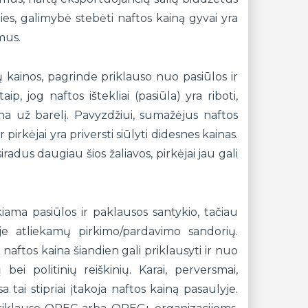
sties, galimybė stebėti naftos kainą gyvai yra
mus.
ų kainos, pagrinde priklauso nuo pasiūlos ir
ip, jog naftos ištekliai (pasiūla) yra riboti,
ina už barelį. Pavyzdžiui, sumažėjus naftos
 pirkėjai yra priversti siūlyti didesnes kainas.
adus daugiau šios žaliavos, pirkėjai jau gali
kiama pasiūlos ir paklausos santykio, tačiau
oje atliekamų pirkimo/pardavimo sandorių.
naftos kaina šiandien gali priklausyti ir nuo
 bei politinių reiškinių. Karai, perversmai,
 tai stipriai įtakoja naftos kainą pasaulyje.