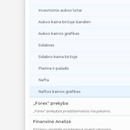
Investicinio aukso luitai
Aukso kaina biržoje šiandien
Aukso kainos grafikas
Sidabras
Sidabro kaina biržoje
Platina ir paladis
Nafta
Naftos kainos grafikas
„Forex“ prekyba
„Forex“ prekybos pradžiamokslis naujokams.
Finansinė Analizė
Finansų analizės pradmenys investuotojams.