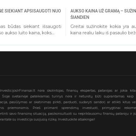
NĖ SIEKIANT APSISAUGOTI NUO
AUKSO KAINA UŽ GRAMĄ – SUŽI
ŠIANDIEN
as būdas siekiant išsaugoti
Greitai sužinokite kokia yra
o aukso luito kaina, koks...
kaina realiu laiku iš pasaulio bi
nvesticijosIrFinansai.lt nėra skolintojas, finansų ekspertas, patarėjas ar jokia kit
ja. Šioje svetainėje pateikiamas turinys nėra ir neturėtų būti suprantamas kaip 
cija, pasiūlymas ar skatinimas pirkti, parduoti, sudaryti sandorį ar atlikti kitus v
ėmis priemonėmis. Prieš priimant sprendimą investuoti, primygtinai rekom
vertinti savo finansinę situaciją, pasikonsultuoti su nepriklausomu finansų patarėju ir įsit
rantate su investicija susijusią riziką. Investuokite atsakingai!