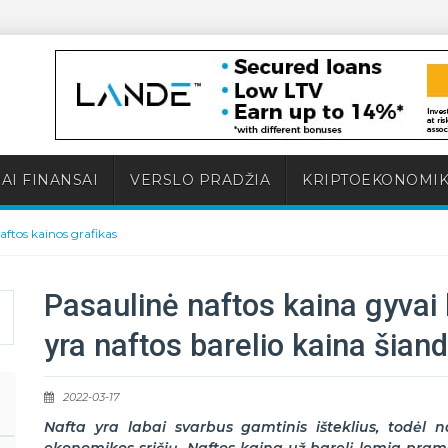
AI FINANSAI
VERSLO PRADŽIA
KRIPTOEKONOMI
aftos kainos grafikas
Pasaulinė naftos kaina gyvai 
yra naftos barelio kaina šian
2022-03-17
Nafta yra labai svarbus gamtinis išteklius, todėl na