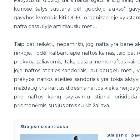
Pavyzdžiui, didžioji dalis naftą išgaunančių šali
kuriose šalys susitaria dėl „juodojo aukso“ ga
gavybos kvotos ir kiti OPEC organizacijoje vykstanty
nafta pasaulyje artimiausiu metu.
Taip pat reikėtų nepamiršti, jog nafta yra bene akt
rinkoje. Todėl kalbant apie naftos kainas, taip pat r
prekyba žaliavomis, įtaką pasaulinėms naftos kainom
joje naftos ateities sandoriais, jau daugelį metų y
prekyba naftos ateities sandoriais yra tokia aktyv
maždaug tris kartus didesnis naftos kiekis nei jos yr
prie naftos kainų svyravimu stipriai prisideda 
priemonėmis, susijusiomis su šia žaliava.
Straipsnio santrauka
Straipsnio pav