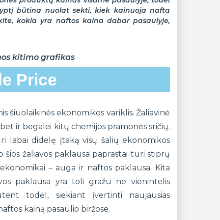
monės produktų kainas visame pasaulyje, todėl
ryptį būtina nuolat sekti, kiek kainuoja nafta
okite, kokia yra naftos kaina dabar pasaulyje,
nos kitimo grafikas
e Price
is šiuolaikinės ekonomikos variklis. Žaliavinė
et ir begalei kitų chemijos pramonės sričių.
i labai didelę įtaką visų šalių ekonomikos
 šios žaliavos paklausa paprastai turi stiprų
t ekonomikai – auga ir naftos paklausa. Kita
avos paklausa yra toli gražu ne vienintelis
tent todėl, siekiant įvertinti naujausias
aftos kainą pasaulio biržose.