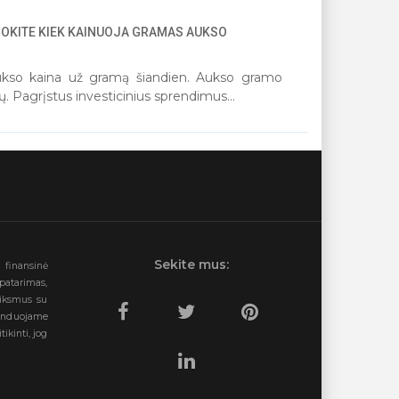
NOKITE KIEK KAINUOJA GRAMAS AUKSO
1
2
3
4
5
 aukso kaina už gramą šiandien. Aukso gramo
ržų. Pagrįstus investicinius sprendimus...
Sekite mus:
a finansinė
patarimas,
eiksmus su
enduojame
ikinti, jog