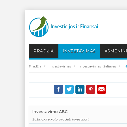
PRADŽIA
INVESTAVIMAS
ASMENINI
Pradžia
Investavimas
Investavimas į žaliavas
N
Investavimo ABC
Sužinokite kaip pradėti investuoti.