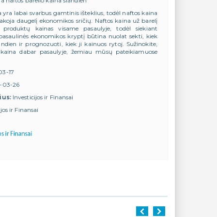
ra naftos barelio kaina šiandien
 yra labai svarbus gamtinis išteklius, todėl naftos kaina
 įtakoja daugelį ekonomikos sričių. Naftos kaina už barelį
produktų kainas visame pasaulyje, todėl siekiant
i pasaulinės ekonomikos kryptį būtina nuolat sekti, kiek
ndien ir prognozuoti, kiek ji kainuos rytoj. Sužinokite,
 kaina dabar pasaulyje, žemiau mūsų pateikiamuose
03-17
-03-26
ius:
Investicijos ir Finansai
ijos ir Finansai