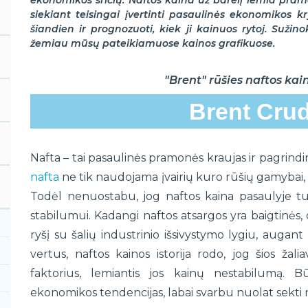
ekonomikos sričių. Naftos kaina už barelį lemia pra
siekiant teisingai įvertinti pasaulinės ekonomikos k
šiandien ir prognozuoti, kiek ji kainuos rytoj. Sužin
žemiau mūsų pateikiamuose kainos grafikuose.
"Brent" rūšies naftos kai
Brent Crud
Nafta – tai pasaulinės pramonės kraujas ir pagrindin
nafta
ne tik naudojama įvairių kuro rūšių gamybai, b
Todėl nenuostabu, jog naftos kaina pasaulyje tur
stabilumui. Kadangi naftos atsargos yra baigtinės, o
ryšį su šalių industrinio išsivystymo lygiu, augan
vertus, naftos kainos istorija rodo, jog šios žali
faktorius, lemiantis jos kainų nestabilumą. Bū
ekonomikos tendencijas, labai svarbu nuolat sekti n