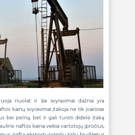
uoja nuolat ir šie svyravimai dažnai yra
naftos kainų svyravimai įtakoja ne tik įvairiose
bei pelną, bet ir gali turėti didelė įtaką
linė naftos kaina veikia vartotojų įpročius,
imus, naftą eksportuojančių šalių biudžetus