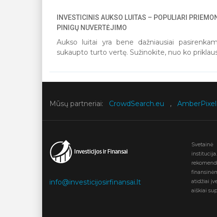
INVESTICINIS AUKSO LUITAS – POPULIARI PRIEMO
PINIGŲ NUVERTĖJIMO
Aukso luitai yra bene dažniausiai pasirenkam
sukaupto turto vertę. Sužinokite, nuo ko priklaus
Mūsų partneriai:
CrowdSearch.eu
,
AmberPixel
Svetainė I
instituci
rekomenda
finansin
info@investicijosirfinansai.lt
atidžiai į
aiškiai sup