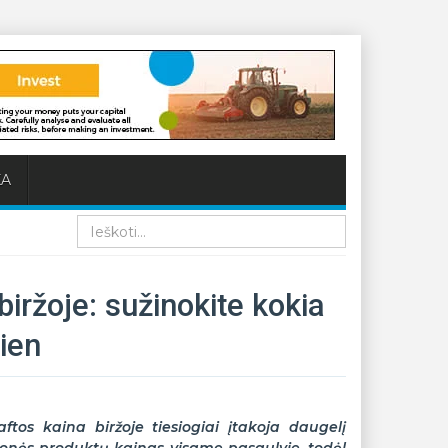
KA
Paieška
biržoje: sužinokite kokia
dien
ftos kaina biržoje tiesiogiai įtakoja daugelį