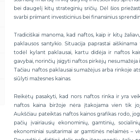
bei daugelį kitų strateginių sričių. Dėl šios prieža
svarbi priimant investicinius bei finansinius sprendi
Tradiciškai manoma, kad naftos, kaip ir kitų žaliav
paklausos santykio. Situacija paprastai aiškinama ta
todėl kylant paklausai, kartu didėja ir naftos ka
gavybai, norinčių įsigyti naftos pirkėjų nesumažėja ir
Tačiau naftos paklausai sumažėjus arba rinkoje atsir
siūlyti mažesnes kainas.
Reikėtų pasakyti, kad nors naftos rinka ir yra vei
naftos kaina biržoje nėra įtakojama vien tik j
Aukščiau pateiktas naftos kainos grafikas rodo, jog 
pačių įvairiausių ekonominių, gamtinių, socialinių
ekonominiai susitarimai ar gamtinės nelaimės – visa