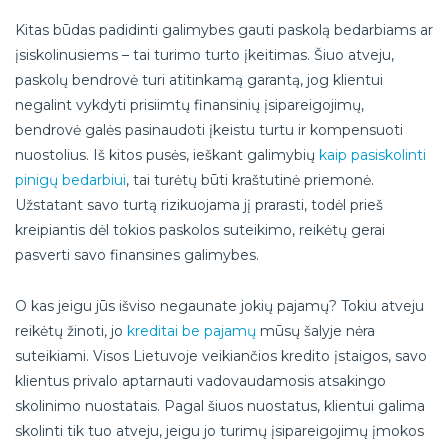
Kitas būdas padidinti galimybes gauti paskolą bedarbiams ar
įsiskolinusiems – tai turimo turto įkeitimas. Šiuo atveju,
paskolų bendrovė turi atitinkamą garantą, jog klientui
negalint vykdyti prisiimtų finansinių įsipareigojimų,
bendrovė galės pasinaudoti įkeistu turtu ir kompensuoti
nuostolius. Iš kitos pusės, ieškant galimybių
kaip pasiskolinti
pinigų bedarbiui
, tai turėtų būti kraštutinė priemonė.
Užstatant savo turtą rizikuojama jį prarasti, todėl prieš
kreipiantis dėl tokios paskolos suteikimo, reikėtų gerai
pasverti savo finansines galimybes.
O kas jeigu jūs išviso negaunate jokių pajamų? Tokiu atveju
reikėtų žinoti, jo
kreditai be pajamų
mūsų šalyje nėra
suteikiami. Visos Lietuvoje veikiančios kredito įstaigos, savo
klientus privalo aptarnauti vadovaudamosis atsakingo
skolinimo nuostatais. Pagal šiuos nuostatus, klientui galima
skolinti tik tuo atveju, jeigu jo turimų įsipareigojimų įmokos