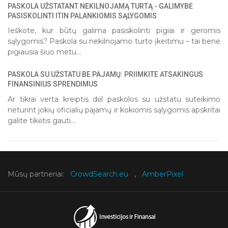
PASKOLA UŽSTATANT NEKILNOJAMĄ TURTĄ - GALIMYBĖ
1
2
3
4
5
PASISKOLINTI ITIN PALANKIOMIS SĄLYGOMIS
Ieškote, kur būtų galima pasiskolinti pigiai ir geromis
sąlygomis? Paskola su nekilnojamo turto įkeitimu – tai bene
pigiausia šiuo metu...
PASKOLA SU UŽSTATU BE PAJAMŲ: PRIIMKITE ATSAKINGUS
FINANSINIUS SPRENDIMUS
Ar tikrai verta kreiptis dėl paskolos su užstatu suteikimo
neturint jokių oficialių pajamų ir kokiomis sąlygomis apskritai
galite tikėtis gauti...
Mūsų partneriai:
CrowdSearch.eu
,
AmberPixel