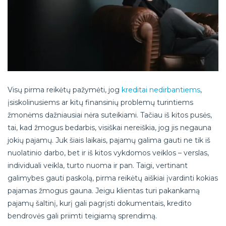
Visų pirma reikėtų pažymėti, jog
kreditai nedirbantiems
,
įsiskolinusiems ar kitų finansinių problemų turintiems
žmonėms dažniausiai nėra suteikiami. Tačiau iš kitos pusės,
tai, kad žmogus bedarbis, visiškai nereiškia, jog jis negauna
jokių pajamų. Juk šiais laikais, pajamų galima gauti ne tik iš
nuolatinio darbo, bet ir iš kitos vykdomos veiklos – verslas,
individuali veikla, turto nuoma ir pan. Taigi, vertinant
galimybes gauti paskolą, pirma reikėtų aiškiai įvardinti kokias
pajamas žmogus gauna. Jeigu klientas turi pakankamą
pajamų šaltinį, kurį gali pagrįsti dokumentais, kredito
bendrovės gali priimti teigiamą sprendimą.