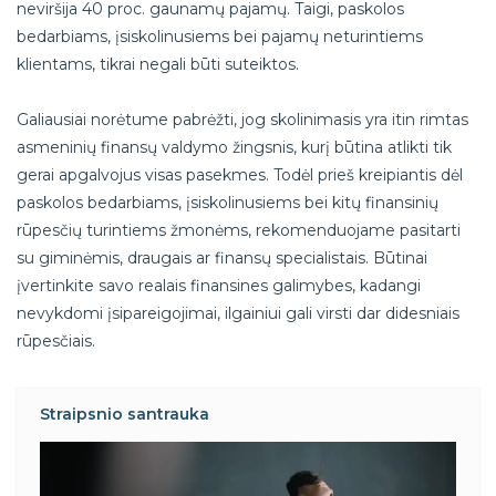
neviršija 40 proc. gaunamų pajamų. Taigi, paskolos
bedarbiams, įsiskolinusiems bei pajamų neturintiems
klientams, tikrai negali būti suteiktos.
Galiausiai norėtume pabrėžti, jog skolinimasis yra itin rimtas
asmeninių finansų valdymo žingsnis, kurį būtina atlikti tik
gerai apgalvojus visas pasekmes. Todėl prieš kreipiantis dėl
paskolos bedarbiams, įsiskolinusiems bei kitų finansinių
rūpesčių turintiems žmonėms, rekomenduojame pasitarti
su giminėmis, draugais ar finansų specialistais. Būtinai
įvertinkite savo realais finansines galimybes, kadangi
nevykdomi įsipareigojimai, ilgainiui gali virsti dar didesniais
rūpesčiais.
Straipsnio santrauka