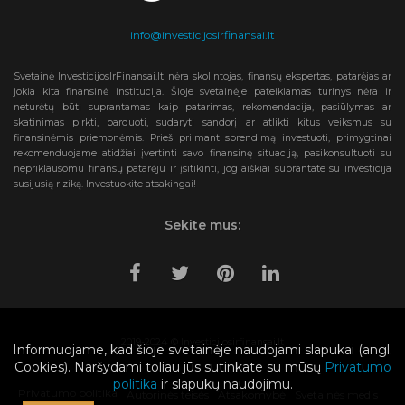
info@investicijosirfinansai.lt
Svetainė InvesticijosIrFinansai.lt nėra skolintojas, finansų ekspertas, patarėjas ar
jokia kita finansinė institucija. Šioje svetainėje pateikiamas turinys nėra ir
neturėtų būti suprantamas kaip patarimas, rekomendacija, pasiūlymas ar
skatinimas pirkti, parduoti, sudaryti sandorį ar atlikti kitus veiksmus su
finansinėmis priemonėmis. Prieš priimant sprendimą investuoti, primygtinai
rekomenduojame atidžiai įvertinti savo finansinę situaciją, pasikonsultuoti su
nepriklausomu finansų patarėju ir įsitikinti, jog aiškiai suprantate su investicija
susijusią riziką. Investuokite atsakingai!
Sekite mus:
2019-2024 © Investicijosirfinansai.lt
Informuojame, kad šioje svetainėje naudojami slapukai (angl.
Cookies). Naršydami toliau jūs sutinkate su mūsų
Privatumo
politika
ir slapukų naudojimu.
Privatumo politika
Autorinės teisės
Atsakomybė
Svetainės medis