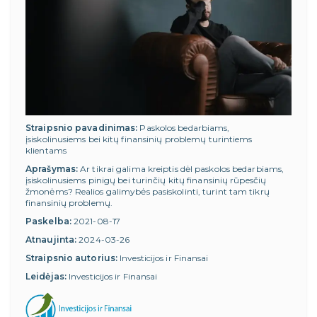
Straipsnio pavadinimas:
Paskolos bedarbiams,
įsiskolinusiems bei kitų finansinių problemų turintiems
klientams
Aprašymas:
Ar tikrai galima kreiptis dėl paskolos bedarbiams,
įsiskolinusiems pinigų bei turinčių kitų finansinių rūpesčių
žmonėms? Realios galimybės pasiskolinti, turint tam tikrų
finansinių problemų.
Paskelba:
2021-08-17
Atnaujinta:
2024-03-26
Straipsnio autorius:
Investicijos ir Finansai
Leidėjas:
Investicijos ir Finansai