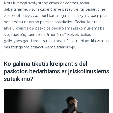
Nors išvengti skolų stengiamės kiekvienas, tačiau
dabartiniame, visur skubančiame pasaulyje, tai padaryti ne
visuomet pavyksta. Todėl kartais gali pasitaikyti situacijų, kai
net ir neturint darbo prireikia pasiskolinti. Tačiau kur tokiu
atveju kreiptis dėl paskolos bedarbiams įsiskolinusiems bei
kitų rūpesčių turintiems žmonėms? Kokios realios
galimybės gauti kreditą tokiu atveju? Į visus šiuos klausimus
pasistengsime atsakyti šiame straipsnyje.
Ko galima tikėtis kreipiantis dėl
paskolos bedarbiams ar įsiskolinusiems
suteikimo?