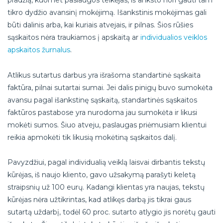
pradžią, kuomet paslaugos teikėjas, iš anksto nori gauti tam
tikro dydžio avansinį mokėjimą. Išankstinis mokėjimas gali
būti dalinis arba, kai kuriais atvejais, ir pilnas. Šios rūšies
sąskaitos nėra traukiamos į apskaitą ar
individualios veiklos
apskaitos žurnalus
.
Atlikus sutartus darbus yra išrašoma standartinė sąskaita
faktūra, pilnai sutartai sumai. Jei dalis pinigų buvo sumokėta
avansu pagal išankstinę sąskaitą, standartinės sąskaitos
faktūros pastabose yra nurodoma jau sumokėta ir likusi
mokėti sumos. Šiuo atveju, paslaugas priėmusiam klientui
reikia apmokėti tik likusią mokėtiną sąskaitos dalį.
Pavyzdžiui, pagal individualią veiklą laisvai dirbantis tekstų
kūrėjas, iš naujo kliento, gavo užsakymą parašyti keletą
straipsnių už 100 eurų. Kadangi klientas yra naujas, tekstų
kūrėjas nėra užtikrintas, kad atlikęs darbą jis tikrai gaus
sutartą uždarbį, todėl 60 proc. sutarto atlygio jis norėtų gauti