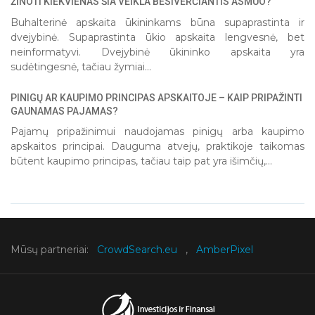
ŽINOTI KIEKVIENAS ŠIA VEIKLA BESIVERČIANTIS ASMUO?
Buhalterinė apskaita ūkininkams būna supaprastinta ir
dvejybinė. Supaprastinta ūkio apskaita lengvesnė, bet
neinformatyvi. Dvejybinė ūkininko apskaita yra
sudėtingesnė, tačiau žymiai...
PINIGŲ AR KAUPIMO PRINCIPAS APSKAITOJE – KAIP PRIPAŽINTI
GAUNAMAS PAJAMAS?
Pajamų pripažinimui naudojamas pinigų arba kaupimo
apskaitos principai. Dauguma atvejų, praktikoje taikomas
būtent kaupimo principas, tačiau taip pat yra išimčių,...
Mūsų partneriai:
CrowdSearch.eu
,
AmberPixel