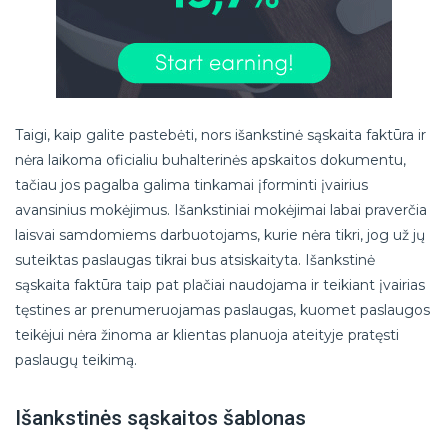
Taigi, kaip galite pastebėti, nors išankstinė sąskaita faktūra ir
nėra laikoma oficialiu buhalterinės apskaitos dokumentu,
tačiau jos pagalba galima tinkamai įforminti įvairius
avansinius mokėjimus. Išankstiniai mokėjimai labai praverčia
laisvai samdomiems darbuotojams, kurie nėra tikri, jog už jų
suteiktas paslaugas tikrai bus atsiskaityta. Išankstinė
sąskaita faktūra taip pat plačiai naudojama ir teikiant įvairias
tęstines ar prenumeruojamas paslaugas, kuomet paslaugos
teikėjui nėra žinoma ar klientas planuoja ateityje pratęsti
paslaugų teikimą.
Išankstinės sąskaitos šablonas