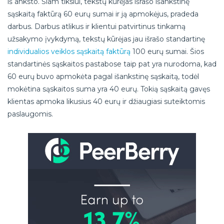
iš anksto. Šiam tikslui, tekstų kūrėjas išrašo išankstinę
sąskaitą faktūrą 60 eurų sumai ir ją apmokėjus, pradeda
darbus. Darbus atlikus ir klientui patvirtinus tinkamą
užsakymo įvykdymą, tekstų kūrėjas jau išrašo standartinę
individualios veiklos sąskaitą faktūrą
100 eurų sumai. Šios
standartinės sąskaitos pastabose taip pat yra nurodoma, kad
60 eurų buvo apmokėta pagal išankstinę sąskaitą, todėl
mokėtina sąskaitos suma yra 40 eurų. Tokią sąskaitą gavęs
klientas apmoka likusius 40 eurų ir džiaugiasi suteiktomis
paslaugomis.