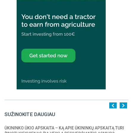
SUŽINOKITE DAUGIAU
ŪKININKO ŪKIO APSKAITA – KĄ APIE ŪKININKŲ APSKAITĄ TURI
1
2
3
4
5