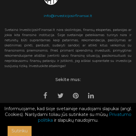
info@investicijosirfinansai.lt
Svetainė InvesticijosIrFinansai.lt nėra skolintojas, finansų ekspertas, patarėjas ar
jokia kita finansinė institucija. Šioje svetainėje pateikiamas turinys nėra ir
neturėtų būti suprantamas kaip patarimas, rekomendacija, pasiūlymas ar
skatinimas pirkti, parduoti, sudaryti sandorį ar atlikti kitus veiksmus su
finansinėmis priemonėmis. Prieš priimant sprendimą investuoti, primygtinai
rekomenduojame atidžiai įvertinti savo finansinę situaciją, pasikonsultuoti su
nepriklausomu finansų patarėju ir įsitikinti, jog aiškiai suprantate su investicija
susijusią riziką. Investuokite atsakingai!
Sekite mus:
Informuojame, kad šioje svetainėje naudojami slapukai (angl.
Cookies). Naršydami toliau jūs sutinkate su mūsų
Privatumo
2019-2024 © Investicijosirfinansai.lt
politika
ir slapukų naudojimu.
Sutinku
Privatumo politika