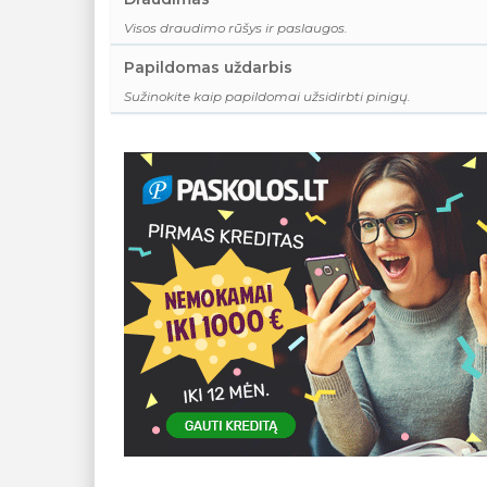
Visos draudimo rūšys ir paslaugos.
Papildomas uždarbis
Sužinokite kaip papildomai užsidirbti pinigų.