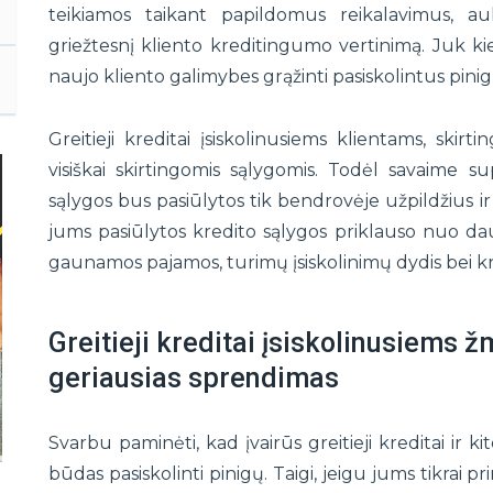
teikiamos taikant papildomus reikalavimus, au
griežtesnį kliento kreditingumo vertinimą. Juk kiekv
naujo kliento galimybes grąžinti pasiskolintus pinig
Greitieji kreditai įsiskolinusiems klientams, skirt
visiškai skirtingomis sąlygomis. Todėl savaime s
sąlygos bus pasiūlytos tik bendrovėje užpildžius i
jums pasiūlytos kredito sąlygos priklauso nuo dauge
gaunamos pajamos, turimų įsiskolinimų dydis bei kred
Greitieji kreditai įsiskolinusiems
geriausias sprendimas
Svarbu paminėti, kad įvairūs greitieji kreditai ir 
būdas pasiskolinti pinigų. Taigi, jeigu jums tikrai p