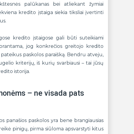
kštesnės palūkanas bei atliekant žymiai
iena kredito įstaiga siekia tiksliai įvertinti
us.
ingose kredito įstaigose gali būti suteikiami
uprantama, jog konkrečios greitojo kredito
r pateikus paskolos paraišką. Bendru atveju,
lio kriterijų, iš kurių svarbiausi – tai jūsų
ito istorija.
 žmonėms – ne visada pats
kitos panašios paskolos yra bene brangiausias
rireikė pinigų, pirma siūloma apsvarstyti kitus