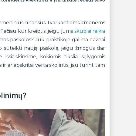
turintiems klientams ir įvertinkite realias savo
o asmeninius finansus tvarkantiems žmonėms
 Tačiau kur kreiptis, jeigu jums
skubiai reikia
mos paskolos? Juk praktikoje galima dažnai
o suteikti naują paskolą, jeigu žmogus dar
 išsiaiškinsime, kokiomis tiksliai sąlygomis
ir ar apskritai verta skolintis, jau turint tam
olinimų?