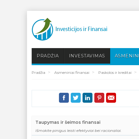
PRADŽIA
INVESTAVIMAS
ASMENINI
Pradžia
Asmeniniai finansai
Paskolos ir kreditai
Taupymas ir šeimos finansai
Išmokite pinigus leisti efektyviai bei racionaliai.