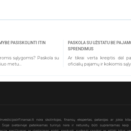
YBĖ PASISKOLINTI ITIN
PASKOLA SU UŽSTATU BE PAJAMŲ
SPRENDIMUS
 geromis sąlygomis? Paskola su
Ar tikrai verta kreiptis dėl 
iuo metu...
oficialių pajamų ir kokiomis sąlyg
nvesticijosIrFinansai.lt nėra skolintojas, finansų ekspertas, patarėjas ar jokia kit
ja. Šioje svetainėje pateikiamas turinys nėra ir neturėtų būti suprantamas kaip 
cija, pasiūlymas ar skatinimas pirkti, parduoti, sudaryti sandorį ar atlikti kitus v