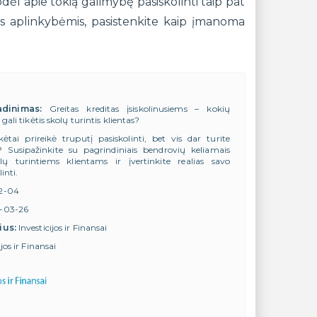
todėl apie tokią galimybę pasiskolinti taip pat
mis aplinkybėmis, pasistenkite kaip įmanoma
adinimas:
Greitas kreditas įsiskolinusiems – kokių
gali tikėtis skolų turintis klientas?
kėtai prireikė truputį pasiskolinti, bet vis dar turite
? Susipažinkite su pagrindiniais bendrovių keliamais
olų turintiems klientams ir įvertinkite realias savo
inti.
12-04
-03-26
ius:
Investicijos ir Finansai
ijos ir Finansai