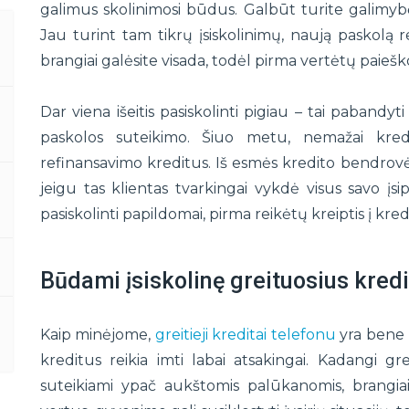
galimus skolinimosi būdus. Galbūt turite galimybę 
Jau turint tam tikrų įsiskolinimų, naują paskolą re
brangiai galėsite visada, todėl pirma vertėtų paiešk
Dar viena išeitis pasiskolinti pigiau – tai pabandy
paskolos suteikimo. Šiuo metu, nemažai kredi
refinansavimo kreditus. Iš esmės kredito bendrovės
jeigu tas klientas tvarkingai vykdė visus savo įsi
pasiskolinti papildomai, pirma reikėtų kreiptis į kredi
Būdami įsiskolinę greituosius kredi
Kaip minėjome,
greitieji kreditai telefonu
yra bene b
kreditus reikia imti labai atsakingai. Kadangi gre
suteikiami ypač aukštomis palūkanomis, brangiai 