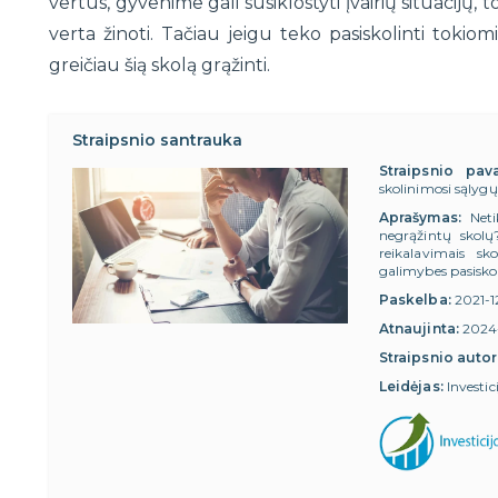
vertus, gyvenime gali susiklostyti įvairių situacijų, 
verta žinoti. Tačiau jeigu teko pasiskolinti tokio
greičiau šią skolą grąžinti.
Straipsnio santrauka
Straipsnio pav
skolinimosi sąlygų 
Aprašymas:
Neti
negrąžintų skolų
reikalavimais sk
galimybes pasiskol
Paskelba:
2021-
Atnaujinta:
2024
Straipsnio autor
Leidėjas:
Investic