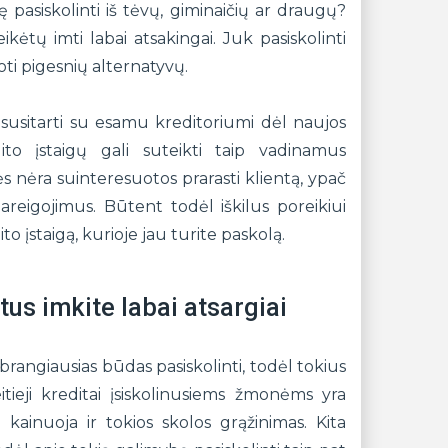
pasiskolinti iš tėvų, giminaičių ar draugų?
ikėtų imti labai atsakingai. Juk pasiskolinti
oti pigesnių alternatyvų.
ti susitarti su esamu kreditoriumi dėl naujos
to įstaigų gali suteikti taip vadinamus
 nėra suinteresuotos prarasti klientą, ypač
pareigojimus. Būtent todėl iškilus poreikiui
to įstaigą, kurioje jau turite paskolą.
tus imkite labai atsargiai
rangiausias būdas pasiskolinti, todėl tokius
itieji kreditai įsiskolinusiems žmonėms yra
kainuoja ir tokios skolos grąžinimas. Kita