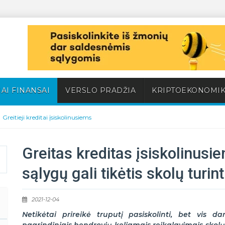
AI FINANSAI
VERSLO PRADŽIA
KRIPTOEKONOMI
Greitieji kreditai įsiskolinusiems
Greitas kreditas įsiskolinusi
sąlygų gali tikėtis skolų turin
2021-12-04
Netikėtai prireikė truputį pasiskolinti, bet vis d