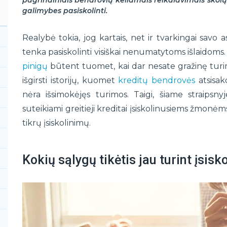
pagrindiniais bendrovių keliamais reikalavimais skolų 
galimybes pasiskolinti.
Realybė tokia, jog kartais, net ir tvarkingai sav
tenka pasiskolinti visiškai nenumatytoms išlaidoms.
pinigų
būtent tuomet, kai dar nesate gražinę turi
išgirsti istorijų, kuomet
kreditų bendrovės
atsisak
nėra išsimokėjęs turimos. Taigi, šiame straipsnyje
suteikiami greitieji kreditai įsiskolinusiems žmonėms 
tikrų įsiskolinimų.
Kokių sąlygų tikėtis jau turint įsisk