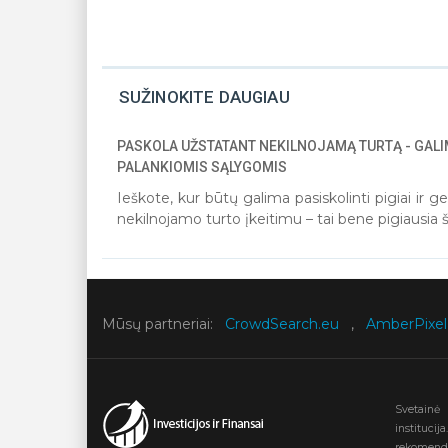
SUŽINOKITE DAUGIAU
PASKOLA UŽSTATANT NEKILNOJAMĄ TURTĄ - GALIM
PALANKIOMIS SĄLYGOMIS
Ieškote, kur būtų galima pasiskolinti pigiai ir
nekilnojamo turto įkeitimu – tai bene pigiausia š
Mūsų partneriai:
CrowdSearch.eu
,
AmberPixel
Svetainė I
instituci
rekomenda