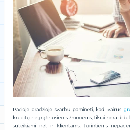
Pačioje pradžioje svarbu paminėti, kad įvairūs
gre
kreditų negrąžinusiems žmonėms, tikrai nėra didelė 
suteikiami net ir klientams, turintiems nepad