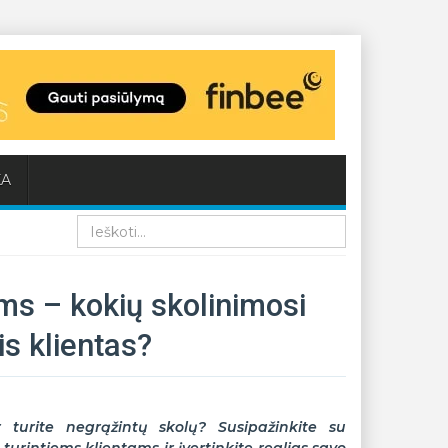
KA
Paieška
ems – kokių skolinimosi
tis klientas?
ar turite negrąžintų skolų? Susipažinkite su