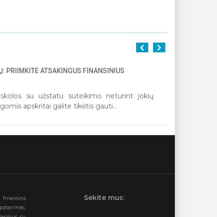
: PRIIMKITE ATSAKINGUS FINANSINIUS
1
2
3
4
5
paskolos su užstatu suteikimo neturint jokių
omis apskritai galite tikėtis gauti...
Sekite mus:
a finansinė
patarimas,
eiksmus su